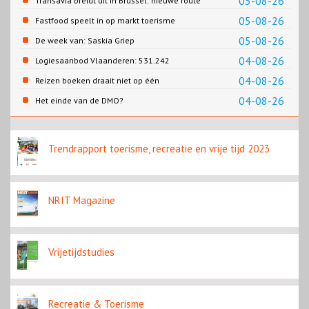
05-08-26
Transavia breidt uit in Brussel: nieuwe route
naar Porto
05-08-26
Fastfood speelt in op markt toerisme
05-08-26
De week van: Saskia Griep
04-08-26
Logiesaanbod Vlaanderen: 531.242
slaapplaatsen
04-08-26
Reizen boeken draait niet op één
contentbron
04-08-26
Het einde van de DMO?
Trendrapport toerisme, recreatie en vrije tijd 2023
NRIT Magazine
Vrijetijdstudies
Recreatie & Toerisme