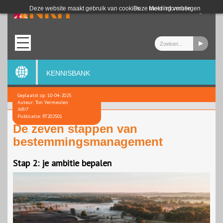
Login
Deze website maakt gebruik van cookies.
Deze melding verbergen
Meer informatie
KENNISBANK
Geplaatst op: 10-04-2025
Auteur: Ton Vermeulen
NRIT
Publicatie: RT202501
De zeven stappen van
bestemmingsmanagement
Stap 2: je ambitie bepalen