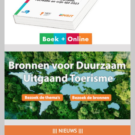
||| NIEUWS |||