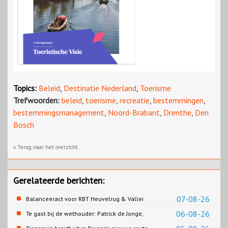
Topics:
Beleid
,
Destinatie Nederland
,
Toerisme
Trefwoorden:
beleid
,
toerisme
,
recreatie
,
bestemmingen
,
bestemmingsmanagement
,
Noord-Brabant
,
Drenthe
,
Den
Bosch
« Terug naar het overzicht
Gerelateerde berichten:
07-08-26
Balanceeract voor RBT Heuvelrug & Vallei
06-08-26
Te gast bij de wethouder: Patrick de Jonge,
Gemeente Emmen