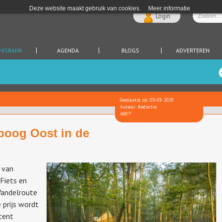
Deze website maakt gebruik van cookies.
Meer informatie
Login
NISBANK
AGENDA
BLOGS
ADVERTEREN
Geplaatst op: 03-03-2025
Auteur: Redactie
NRIT
boog Oost in de
 van
Fiets en
Wandelroute
 prijs wordt
cent