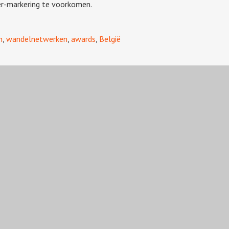
r-markering te voorkomen.
n
,
wandelnetwerken
,
awards
,
België
07-08-26
ei
06-08-26
Jonge, Gemeente Emmen
04-08-26
ata
30-07-26
30-07-26
chtbaar in eerste resultaten 2026
30-07-26
en: Rondje Gelderland
29-07-26
en
29-07-26
ver te leunen