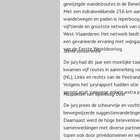
gewijzigde wandelroutes in de Benel
Met een indrukwekkende 256 km aa
wandelwegen en paden is Ieperboog
vijftiende en grootste netwerk van d
West-Vlaanderen. Het netwerk biedt
een gevarieerde ervaring met wijnga
van de Eerste Wereldoorlog.
Sterke concurrentie
De jury had dit jaar een moeilijke ta
kwamen vijf routes in aanmerking v
(NL), Links en rechts van de Peelrandb
Volgens het juryrapport hadden alle
sprong eruit vanwege enkele extra p
Pluspunten van Ieperboog Oost
De jury prees de scheurvrije en voch
bewegwijzerde suggestiewandelingen
Daarnaast werd de hoge beleveniswa
samenwerkingen met diverse partne
lopen ook door privédomeinen en wi