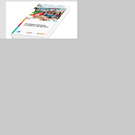
||| NIEUWS |||
30/07/26
Droogte neemt toe