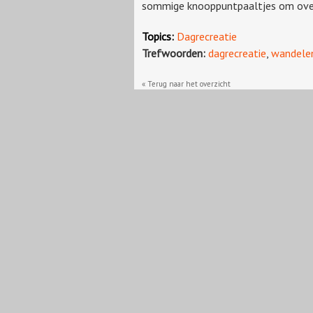
sommige knooppuntpaaltjes om ove
Topics:
Dagrecreatie
Trefwoorden:
dagrecreatie
,
wandele
« Terug naar het overzicht
Gerelateerde berichten:
Balanceeract voor RBT Heuvelrug & Vall
Te gast bij de wethouder: Patrick de 
Overtuigende verhalen vertellen met d
Droogte neemt toe
Nieuwe koers RBT Heuvelrug & Vallei zi
TV-format in programma Gelderse strek
Steden kunnen veel meer groen plaats
De wereld verandert te snel om achtero