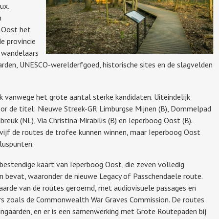
ux.
n
 Oost het
e provincie
 wandelaars
arden, UNESCO-werelderfgoed, historische sites en de slagvelden
ak vanwege het grote aantal sterke kandidaten. Uiteindelijk
oor de titel: Nieuwe Streek-GR Limburgse Mijnen (B), Dommelpad
reuk (NL), Via Christina Mirabilis (B) en Ieperboog Oost (B).
 vijf de routes de trofee kunnen winnen, maar Ieperboog Oost
luspunten.
tbestendige kaart van Ieperboog Oost, die zeven volledig
 bevat, waaronder de nieuwe Legacy of Passchendaele route.
arde van de routes geroemd, met audiovisuele passages en
rs zoals de Commonwealth War Graves Commission. De routes
jngaarden, en er is een samenwerking met Grote Routepaden bij