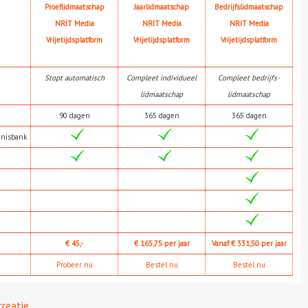
Proeflidmaatschap
Jaarlidmaatschap
Bedrijfslidmaatschap
NRIT Media
NRIT Media
NRIT Media
Vrijetijdsplatform
Vrijetijdsplatform
Vrijetijdsplatform
Stopt automatisch
Compleet individueel
Compleet bedrijfs-
lidmaatschap
lidmaatschap
90 dagen
365 dagen
365 dagen
nnisbank
€ 45,-
€ 165,75 per jaar
Vanaf € 331,50 per jaar
Probeer nu
Bestel nu
Bestel nu
creatie