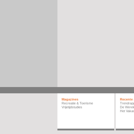
Magazines
Recente 
Recreatie & Toerisme
Trendrap
Vrijetijdstudies
De Werel
Het Vakan