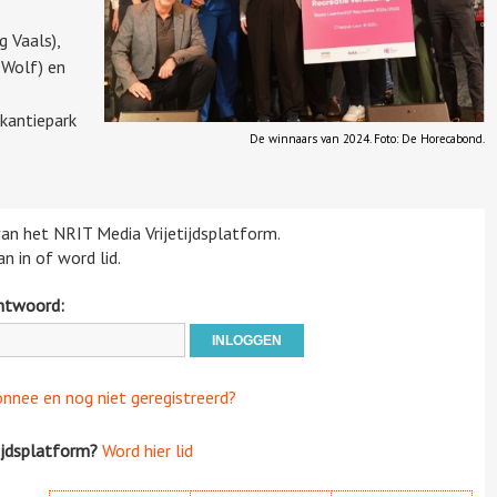
 Vaals),
 Wolf) en
akantiepark
De winnaars van 2024. Foto: De Horecabond.
 van het NRIT Media Vrijetijdsplatform.
n in of word lid.
htwoord:
onnee en nog niet geregistreerd?
ijdsplatform?
Word hier lid