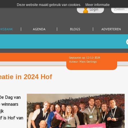
Deze website maakt gebruik van cookies.
Meer informatie
Login
NISBANK
AGENDA
BLOGS
ADVERTEREN
Geplaatst op: 12-12-2024
Auteur: Marc Gerlings
eatie in 2024 Hof
De Dag van
e winnaars
jk
f is Hof van