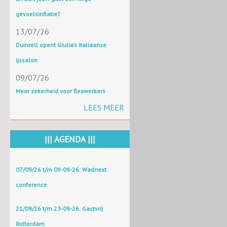
gevoelsinflatie?
13/07/26
Duinrell opent Giulia’s Italiaanse
ijssalon
09/07/26
Meer zekerheid voor flexwerkers
LEES MEER
||| AGENDA |||
07/09/26 t/m 09-09-26: Wadnext
conference
21/09/26 t/m 23-09-26: Gastvrij
Rotterdam