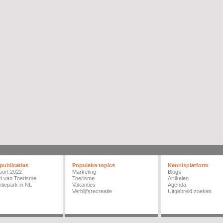
publicaties
Populaire topics
Kennisplatform
port 2022
Marketing
Blogs
d van Toerisme
Toerisme
Artikelen
tiepark in NL
Vakanties
Agenda
Verblijfsrecreatie
Uitgebreid zoeken