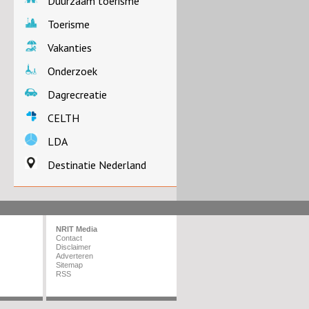
Duurzaam toerisme
Toerisme
Vakanties
Onderzoek
Dagrecreatie
CELTH
LDA
Destinatie Nederland
NRIT Media
Contact
Disclaimer
Adverteren
Sitemap
RSS