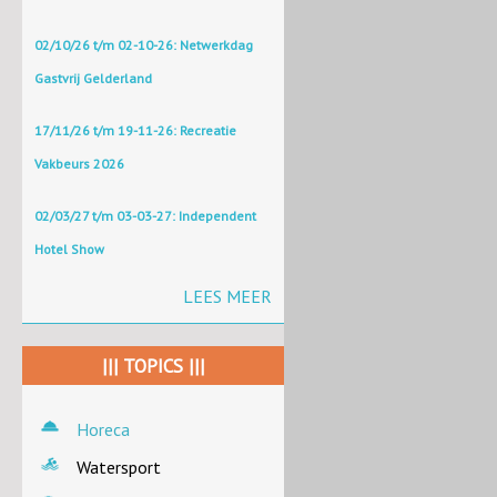
02/10/26 t/m 02-10-26: Netwerkdag
Gastvrij Gelderland
17/11/26 t/m 19-11-26: Recreatie
Vakbeurs 2026
02/03/27 t/m 03-03-27: Independent
Hotel Show
LEES MEER
||| TOPICS |||
Horeca
Watersport