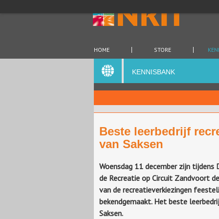
HOME
STORE
KEN
KENNISBANK
Beste leerbedrijf recr
van Saksen
Woensdag 11 december zijn tijdens 
de Recreatie op Circuit Zandvoort d
van de recreatieverkiezingen feesteli
bekendgemaakt. Het beste leerbedrij
Saksen.