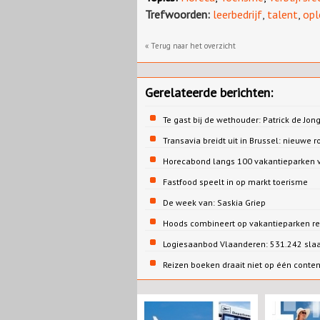
Trefwoorden:
leerbedrijf
,
talent
,
opl
« Terug naar het overzicht
Gerelateerde berichten:
Te gast bij de wethouder: Patrick de 
Transavia breidt uit in Brussel: nieuwe r
Horecabond langs 100 vakantieparken v
Fastfood speelt in op markt toerisme
De week van: Saskia Griep
Hoods combineert op vakantieparken re
Logiesaanbod Vlaanderen: 531.242 sla
Reizen boeken draait niet op één conte