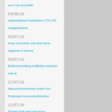
voor Cao-recreatie
04/08/26
Logiesaanbod Vlaanderen: 531.242
slaapplaatsen
30/07/26
Groei economie ook door meer
uitgaven in horeca
30/07/26
Buitenverlichting verfijnder instellen
met AI
17/07/26
Natuurmonumenten zoekt voor
Slotplaats horecaondernemer
15/07/26
Ervaart jouw gast een hoge