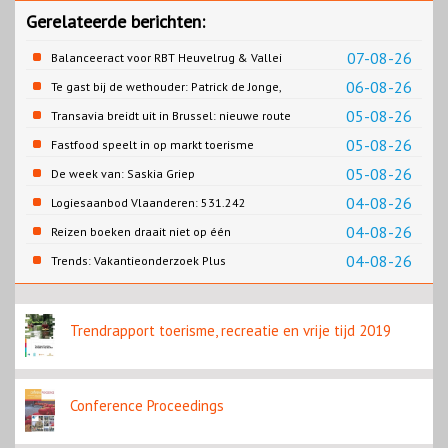
Gerelateerde berichten:
07-08-26
Balanceeract voor RBT Heuvelrug & Vallei
06-08-26
Te gast bij de wethouder: Patrick de Jonge,
Gemeente Emmen
05-08-26
Transavia breidt uit in Brussel: nieuwe route
naar Porto
05-08-26
Fastfood speelt in op markt toerisme
05-08-26
De week van: Saskia Griep
04-08-26
Logiesaanbod Vlaanderen: 531.242
slaapplaatsen
04-08-26
Reizen boeken draait niet op één
contentbron
04-08-26
Trends: Vakantieonderzoek Plus
Trendrapport toerisme, recreatie en vrije tijd 2019
Conference Proceedings