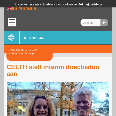
Login
Deze website maakt gebruik van cookies.
Deze melding verbergen
Meer informatie
KENNISBANK
Geplaatst op: 12-12-2024
Auteur: Marc Gerlings
CELTH stelt interim directieduo
aan