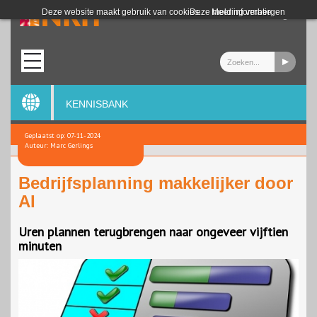
Login
Deze website maakt gebruik van cookies.
Deze melding verbergen
Meer informatie
KENNISBANK
Geplaatst op: 07-11-2024
Auteur: Marc Gerlings
Bedrijfsplanning makkelijker door
AI
Uren plannen terugbrengen naar ongeveer vijftien
minuten