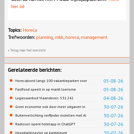
hier lid
Topics:
Horeca
Trefwoorden:
planning
,
mkb
,
horeca
,
management
« Terug naar het overzicht
Gerelateerde berichten:
05-08-26
Horecabond langs 100 vakantieparken voor
Cao-recreatie
05-08-26
Fastfood speelt in op markt toerisme
04-08-26
Logiesaanbod Vlaanderen: 531.242
slaapplaatsen
30-07-26
Groei economie ook door meer uitgaven in
horeca
30-07-26
Buitenverlichting verfijnder instellen met AI
30-07-26
Radisson opent hotelapp in ChatGPT
30-07-26
Hospitalitysector op kantelpunt