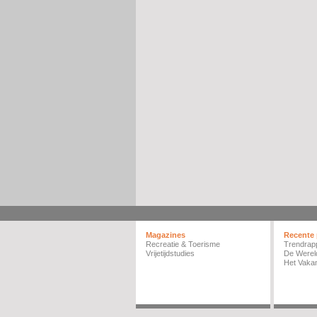
Magazines
Recente 
Recreatie & Toerisme
Trendrap
Vrijetijdstudies
De Werel
Het Vakan