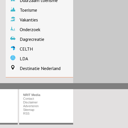
Duurzaam toerisme
Toerisme
Vakanties
Onderzoek
Dagrecreatie
CELTH
LDA
Destinatie Nederland
NRIT Media
Contact
Disclaimer
Adverteren
Sitemap
RSS