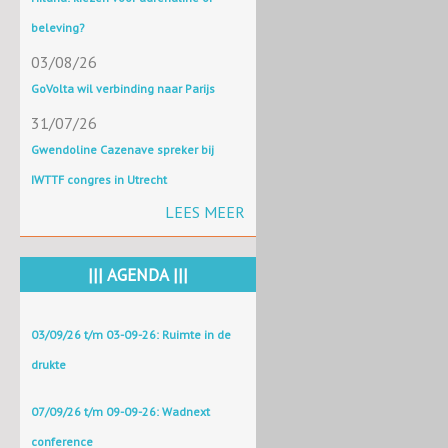
beleving?
03/08/26
GoVolta wil verbinding naar Parijs
31/07/26
Gwendoline Cazenave spreker bij
IWTTF congres in Utrecht
LEES MEER
||| AGENDA |||
03/09/26 t/m 03-09-26: Ruimte in de
drukte
07/09/26 t/m 09-09-26: Wadnext
conference