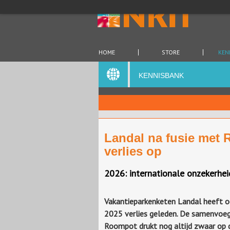
HOME
STORE
KEN
KENNISBANK
Landal na fusie met 
verlies op
2026: internationale onzekerhei
Vakantieparkenketen Landal heeft o
2025 verlies geleden. De samenvoe
Roompot drukt nog altijd zwaar op 