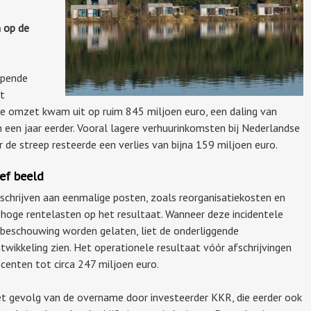
n op de
ijpende
et
e omzet kwam uit op ruim 845 miljoen euro, een daling van
 een jaar eerder. Vooral lagere verhuurinkomsten bij Nederlandse
r de streep resteerde een verlies van bijna 159 miljoen euro.
ef beeld
 schrijven aan eenmalige posten, zoals reorganisatiekosten en
hoge rentelasten op het resultaat. Wanneer deze incidentele
n beschouwing worden gelaten, liet de onderliggende
ntwikkeling zien. Het operationele resultaat vóór afschrijvingen
centen tot circa 247 miljoen euro.
het gevolg van de overname door investeerder KKR, die eerder ook