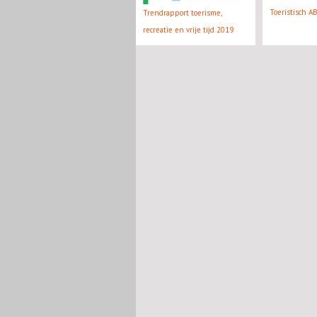
Toeristisch A
Trendrapport toerisme,
recreatie en vrije tijd 2019