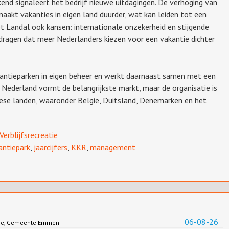
end signaleert het bedrijf nieuwe uitdagingen. De verhoging van
akt vakanties in eigen land duurder, wat kan leiden tot een
iet Landal ook kansen: internationale onzekerheid en stijgende
jdragen dat meer Nederlanders kiezen voor een vakantie dichter
kantieparken in eigen beheer en werkt daarnaast samen met een
. Nederland vormt de belangrijkste markt, maar de organisatie is
ese landen, waaronder België, Duitsland, Denemarken en het
Verblijfsrecreatie
antiepark
,
jaarcijfers
,
KKR
,
management
06-08-26
Jonge, Gemeente Emmen