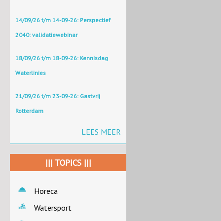
14/09/26 t/m 14-09-26: Perspectief
2040: validatiewebinar
18/09/26 t/m 18-09-26: Kennisdag
Waterlinies
21/09/26 t/m 23-09-26: Gastvrij
Rotterdam
LEES MEER
||| TOPICS |||
Horeca
Watersport