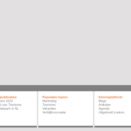
publicaties
Populaire topics
Kennisplatform
port 2022
Marketing
Blogs
d van Toerisme
Toerisme
Artikelen
tiepark in NL
Vakanties
Agenda
Verblijfsrecreatie
Uitgebreid zoeken