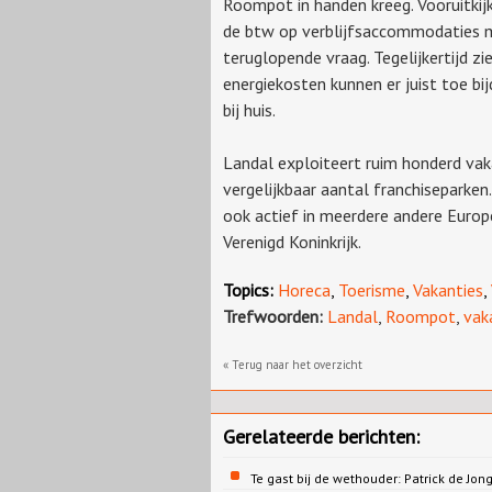
Roompot in handen kreeg. Vooruitkijk
de btw op verblijfsaccommodaties ma
teruglopende vraag. Tegelijkertijd z
energiekosten kunnen er juist toe bi
bij huis.
Landal exploiteert ruim honderd va
vergelijkbaar aantal franchiseparken
ook actief in meerdere andere Europ
Verenigd Koninkrijk.
Topics:
Horeca
,
Toerisme
,
Vakanties
,
Trefwoorden:
Landal
,
Roompot
,
vak
« Terug naar het overzicht
Gerelateerde berichten:
Te gast bij de wethouder: Patrick de 