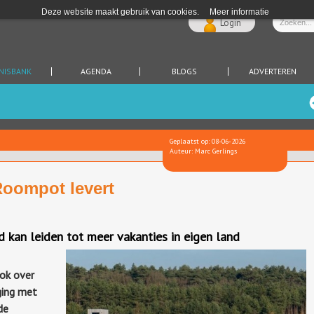
Deze website maakt gebruik van cookies.
Meer informatie
Login
NISBANK
AGENDA
BLOGS
ADVERTEREN
Geplaatst op: 08-06-2026
Auteur: Marc Gerlings
Roompot levert
d kan leiden tot meer vakanties in eigen land
ok over
ging met
de