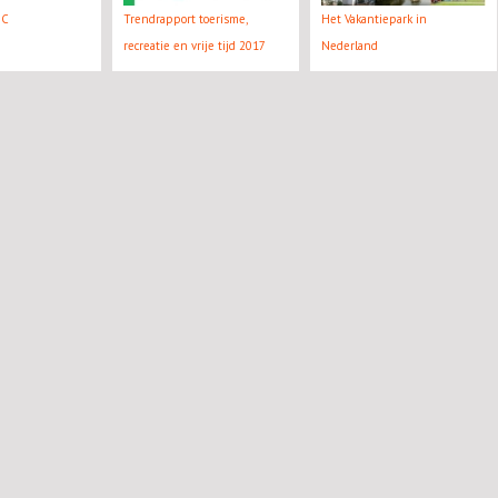
BC
Trendrapport toerisme,
Het Vakantiepark in
recreatie en vrije tijd 2017
Nederland