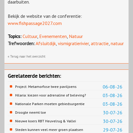
daarbuiten.
Bekijk de website van de conferentie:
www.fishpassage2027.com
Topics:
Cultuur
,
Evenementen
,
Natuur
Trefwoorden:
Afsluitdijk
,
vismigratierivier
,
attractie
,
natuur
« Terug naar het overzicht
Gerelateerde berichten:
06-08-26
Project: Metamorfose twee paviljoens
Biesbosch MuseumEiland
03-08-26
Hilaria: kiezen voor adrenaline of beleving?
03-08-26
Nationale Parken moeten gebiedsurgentie
en beleidsurgentie verbinden
30-07-26
Droogte neemt toe
30-07-26
Nieuwe koers RBT Heuvelrug & Vallei
zichtbaar in eerste resultaten 2026
29-07-26
Steden kunnen veel meer groen plaatsen