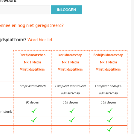
htwoord:
onnee en nog niet geregistreerd?
ijdsplatform?
Word hier lid
Proeflidmaatschap
Jaarlidmaatschap
Bedrijfslidmaatschap
NRIT Media
NRIT Media
NRIT Media
Vrijetijdsplatform
Vrijetijdsplatform
Vrijetijdsplatform
Stopt automatisch
Compleet individueel
Compleet bedrijfs-
lidmaatschap
lidmaatschap
90 dagen
365 dagen
365 dagen
nnisbank