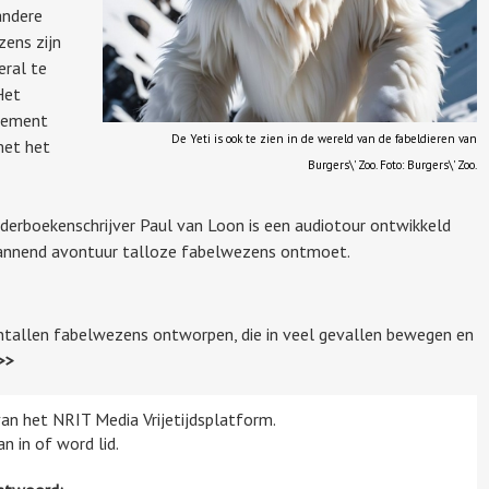
andere
ens zijn
ral te
Het
nement
De Yeti is ook te zien in de wereld van de fabeldieren van
met het
Burgers\' Zoo. Foto: Burgers\' Zoo.
erboekenschrijver Paul van Loon is een audiotour ontwikkeld
spannend avontuur talloze fabelwezens ontmoet.
ientallen fabelwezens ontworpen, die in veel gevallen bewegen en
>>
 van het NRIT Media Vrijetijdsplatform.
n in of word lid.