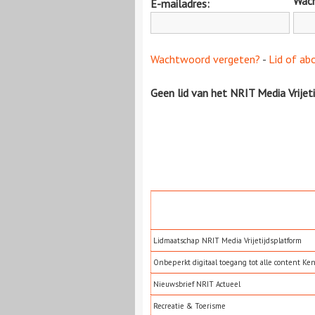
Wac
E-mailadres:
Wachtwoord vergeten?
-
Lid of ab
Geen lid van het NRIT Media Vrijet
Lidmaatschap NRIT Media Vrijetijdsplatform
Onbeperkt digitaal toegang tot alle content Ke
Nieuwsbrief NRIT Actueel
Recreatie & Toerisme