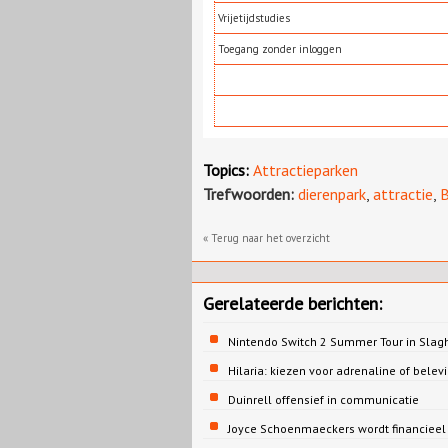
Vrijetijdstudies
Toegang zonder inloggen
Topics:
Attractieparken
Trefwoorden:
dierenpark
,
attractie
,
B
« Terug naar het overzicht
Gerelateerde berichten:
Nintendo Switch 2 Summer Tour in Slag
Hilaria: kiezen voor adrenaline of belev
Duinrell offensief in communicatie
Joyce Schoenmaeckers wordt financieel d