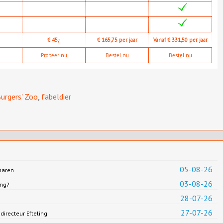
€ 45,-
€ 165,75 per jaar
Vanaf € 331,50 per jaar
Probeer nu
Bestel nu
Bestel nu
urgers' Zoo
,
fabeldier
05-08-26
haren
03-08-26
ing?
28-07-26
27-07-26
irecteur Efteling