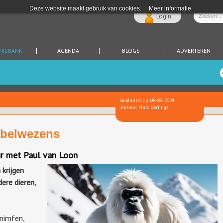
Deze website maakt gebruik van cookies.
Meer informatie
Login
NISBANK
AGENDA
BLOGS
ADVERTEREN
Geplaatst op: 05-09-2024
Auteur: Marc Gerlings
abelwezens
ur met Paul van Loon
 krijgen
dere dieren,
nimfen,