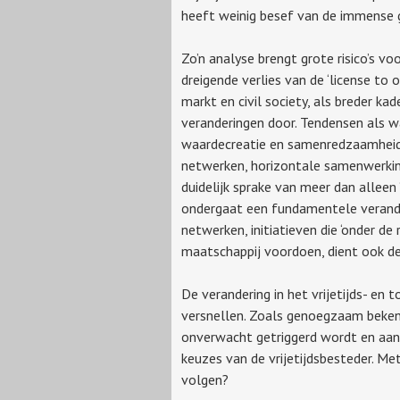
heeft weinig besef van de immense g
Zo’n analyse brengt grote risico’s vo
dreigende verlies van de ‘license to
markt en civil society, als breder kad
veranderingen door. Tendensen als 
waardecreatie en samenredzaamheid 
netwerken, horizontale samenwerking
duidelijk sprake van meer dan alleen
ondergaat een fundamentele verande
netwerken, initiatieven die ‘onder de 
maatschappij voordoen, dient ook de 
De verandering in het vrijetijds- en
versnellen. Zoals genoegzaam beken
onverwacht getriggerd wordt en aanle
keuzes van de vrijetijdsbesteder. M
volgen?