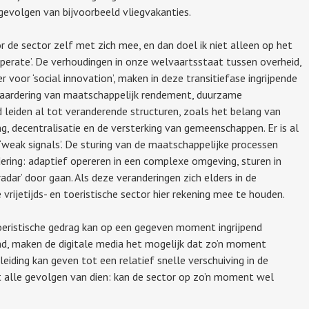
evolgen van bijvoorbeeld vliegvakanties.
or de sector zelf met zich mee, en dan doel ik niet alleen op het
 operate’. De verhoudingen in onze welvaartsstaat tussen overheid,
er voor ‘social innovation’, maken in deze transitiefase ingrijpende
waardering van maatschappelijk rendement, duurzame
leiden al tot veranderende structuren, zoals het belang van
, decentralisatie en de versterking van gemeenschappen. Er is al
 ‘weak signals’. De sturing van de maatschappelijke processen
ring: adaptief opereren in een complexe omgeving, sturen in
radar’ door gaan. Als deze veranderingen zich elders in de
vrijetijds- en toeristische sector hier rekening mee te houden.
 toeristische gedrag kan op een gegeven moment ingrijpend
d, maken de digitale media het mogelijk dat zo’n moment
iding kan geven tot een relatief snelle verschuiving in de
et alle gevolgen van dien: kan de sector op zo’n moment wel