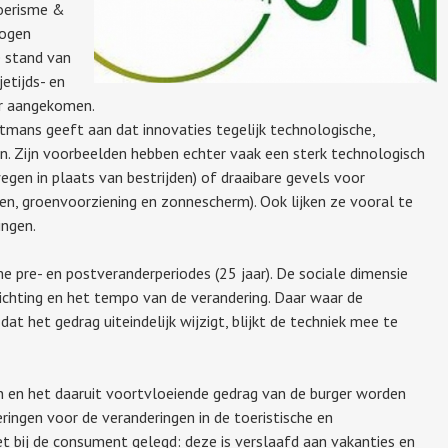
Toerisme &
mogen
e stand van
jetijds- en
er aangekomen.
tmans geeft aan dat innovaties tegelijk technologische,
en. Zijn voorbeelden hebben echter vaak een sterk technologisch
en in plaats van bestrijden) of draaibare gevels voor
en, groenvoorziening en zonnescherm). Ook lijken ze vooral te
ingen.
 pre- en postveranderperiodes (25 jaar). De sociale dimensie
 richting en het tempo van de verandering. Daar waar de
at het gedrag uiteindelijk wijzigt, blijkt de techniek mee te
 en het daaruit voortvloeiende gedrag van de burger worden
ingen voor de veranderingen in de toeristische en
iet bij de consument gelegd: deze is verslaafd aan vakanties en