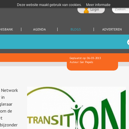
Deze website maakt gebruik van cookies.
Meer informatie
Login
NISBANK
AGENDA
BLOGS
ADVERTEREN
Geplaatst op: 06-03-2013
Auteur: Ger Pepels
n Network
 in
leraar
 om de
et
bijzonder