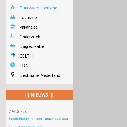
Duurzaam toerisme
Toerisme
Vakanties
Onderzoek
Dagrecreatie
CELTH
LDA
Destinatie Nederland
||| NIEUWS |||
24/06/26
Better Places lanceert keuzehulp voor