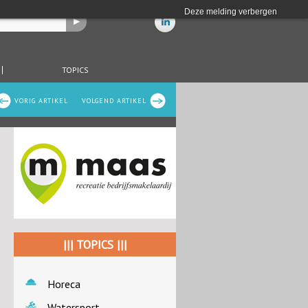
Deze melding verbergen
TOPICS
VORIG ARTIKEL
VOLGEND ARTIKEL
||| TOPICS |||
Horeca
Watersport