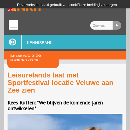
Login
Deze website maakt gebruik van cookies.
Deze melding verbergen
Meer informatie
KENNISBANK
Geplaatst op: 01-06-2026
Auteur: Marc Gerlings
Leisurelands laat met
Sportfestival locatie Veluwe aan
Zee zien
Kees Rutten: "We blijven de komende jaren
ontwikkelen"