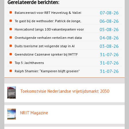
Gerelateerde berichten:
07-08-26
Balanceeract voor RBT Heuvelrug & Vallei
06-08-26
Te gast bij de wethouder: Patrick de Jonge,
Gemeente Emmen
05-08-26
Horecabond langs 100 vakantieparken voor
Cao-recreatie
04-08-26
Overtuigende verhalen vertellen met data
03-08-26
Duits toerisme zet volgende stap in AI
content
31-07-26
Gwendoline Cazenave spreker bij IWTTF
congres in Utrecht
31-07-26
Top 5: Jachthavens
31-07-26
Ralph Shamier: “Kamperen blijft groeien”
Toekomstvisie Nederlandse vrijetijdsmarkt 2030
NRIT Magazine