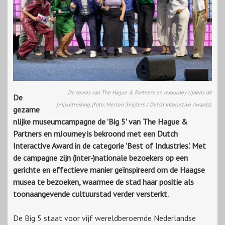
De teams van The Hague & Partners en mJourney tijdens de
De
prijsuitreiking. (foto: Merten Snijders / Dutch Interactive Awards).
gezame
nlijke museumcampagne de 'Big 5' van The Hague &
Partners en mJourney is bekroond met een Dutch
Interactive Award in de categorie 'Best of Industries'. Met
de campagne zijn (inter-)nationale bezoekers op een
gerichte en effectieve manier geïnspireerd om de Haagse
musea te bezoeken, waarmee de stad haar positie als
toonaangevende cultuurstad verder versterkt.
De Big 5 staat voor vijf wereldberoemde Nederlandse