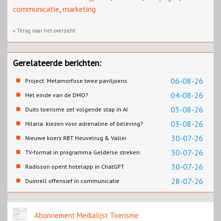
communicatie
,
marketing
« Terug naar het overzicht
Gerelateerde berichten:
06-08-26
Project: Metamorfose twee paviljoens
Biesbosch MuseumEiland
04-08-26
Het einde van de DMO?
03-08-26
Duits toerisme zet volgende stap in AI
content
03-08-26
Hilaria: kiezen voor adrenaline of beleving?
30-07-26
Nieuwe koers RBT Heuvelrug & Vallei
zichtbaar in eerste resultaten 2026
30-07-26
TV-format in programma Gelderse streken:
Rondje Gelderland
30-07-26
Radisson opent hotelapp in ChatGPT
28-07-26
Duinrell offensief in communicatie
Abonnement Medialijst Toerisme