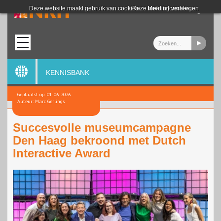
Login
Deze website maakt gebruik van cookies.
Deze melding verbergen
Meer informatie
KENNISBANK
Geplaatst op: 01-06-2026
Auteur: Marc Gerlings
Succesvolle museumcampagne
Den Haag bekroond met Dutch
Interactive Award