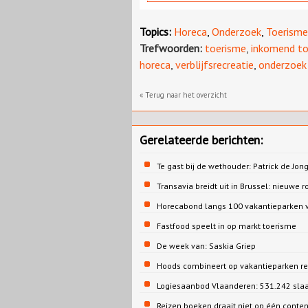
Topics:
Horeca
,
Onderzoek
,
Toerisme
Trefwoorden:
toerisme
,
inkomend to
horeca
,
verblijfsrecreatie
,
onderzoek
« Terug naar het overzicht
Gerelateerde berichten:
Te gast bij de wethouder: Patrick de 
Transavia breidt uit in Brussel: nieuwe r
Horecabond langs 100 vakantieparken v
Fastfood speelt in op markt toerisme
De week van: Saskia Griep
Hoods combineert op vakantieparken re
Logiesaanbod Vlaanderen: 531.242 sla
Reizen boeken draait niet op één conte