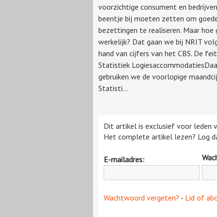
voorzichtige consument en bedrijven
beentje bij moeten zetten om goed
bezettingen te realiseren. Maar hoe
werkelijk? Dat gaan we bij NRIT vol
hand van cijfers van het CBS. De feit
Statistiek LogiesaccommodatiesDaa
gebruiken we de voorlopige maandcij
Statisti...
Dit artikel is exclusief voor leden
Het complete artikel lezen? Log da
Wac
E-mailadres:
Wachtwoord vergeten?
-
Lid of ab