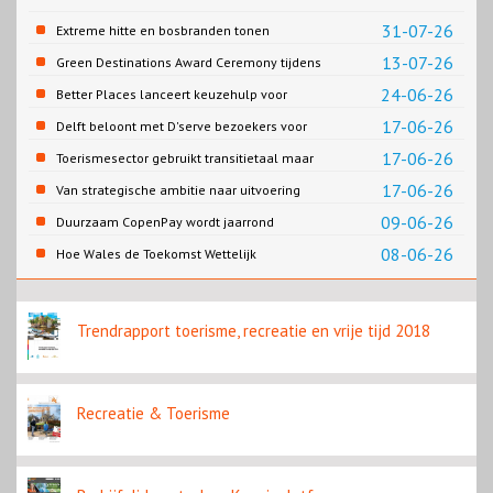
31-07-26
Extreme hitte en bosbranden tonen
noodzaak snellere verduurzaming
13-07-26
Green Destinations Award Ceremony tijdens
reisbranche
WadNext zet Waddengebied internationaal
24-06-26
Better Places lanceert keuzehulp voor
in de schijnwerpers
bewustere reiskeuzes
17-06-26
Delft beloont met D'serve bezoekers voor
duurzaam gedrag
17-06-26
Toerismesector gebruikt transitietaal maar
verandert nauwelijks
17-06-26
Van strategische ambitie naar uitvoering
09-06-26
Duurzaam CopenPay wordt jaarrond
08-06-26
Hoe Wales de Toekomst Wettelijk
Beschermt: Jane Davidsons Vijf Sleutels tot
Systeemverandering
Trendrapport toerisme, recreatie en vrije tijd 2018
Recreatie & Toerisme