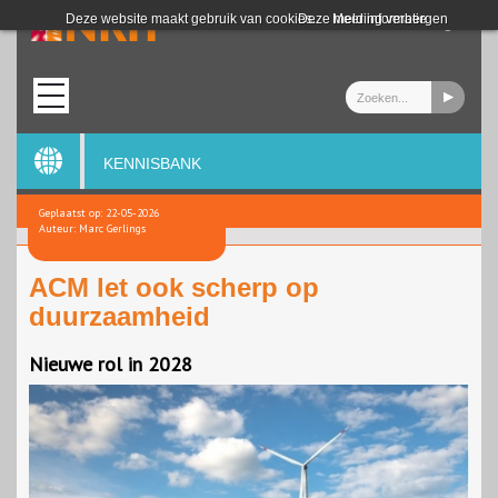
Login
Deze website maakt gebruik van cookies.
Deze melding verbergen
Meer informatie
KENNISBANK
Geplaatst op: 22-05-2026
Auteur: Marc Gerlings
ACM let ook scherp op
duurzaamheid
Nieuwe rol in 2028