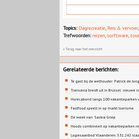
Topics:
Dagrecreatie
,
Reis & vervoer
Trefwoorden:
reizen
,
sorftware
,
tou
« Terug naar het overzicht
Gerelateerde berichten:
Te gast bij de wethouder: Patrick de 
Transavia breidt uit in Brussel: nieuwe r
Horecabond langs 100 vakantieparken v
Fastfood speelt in op markt toerisme
De week van: Saskia Griep
Hoods combineert op vakantieparken re
Logiesaanbod Vlaanderen: 531.242 sla