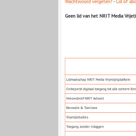
Wachtwoord vergeten?
-
Lid of ab
Geen lid van het NRIT Media Vrijet
Lidmaatschap NRIT Media Vrijetijdsplatform
Onbeperkt digitaal toegang tot alle content Ke
Nieuwsbrief NRIT Actueel
Recreatie & Toerisme
Vrijetijdstudies
Toegang zonder inloggen