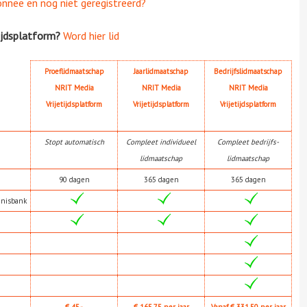
onnee en nog niet geregistreerd?
ijdsplatform?
Word hier lid
Proeflidmaatschap
Jaarlidmaatschap
Bedrijfslidmaatschap
NRIT Media
NRIT Media
NRIT Media
Vrijetijdsplatform
Vrijetijdsplatform
Vrijetijdsplatform
Stopt automatisch
Compleet individueel
Compleet bedrijfs-
lidmaatschap
lidmaatschap
90 dagen
365 dagen
365 dagen
nnisbank
€ 45,-
€ 165,75 per jaar
Vanaf € 331,50 per jaar