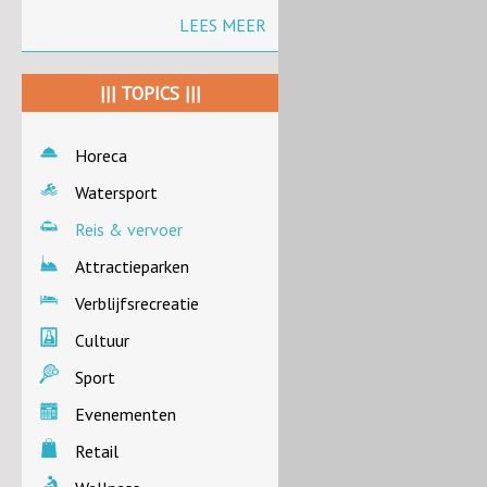
LEES MEER
||| TOPICS |||
Horeca
Watersport
Reis & vervoer
Attractieparken
Verblijfsrecreatie
Cultuur
Sport
Evenementen
Retail