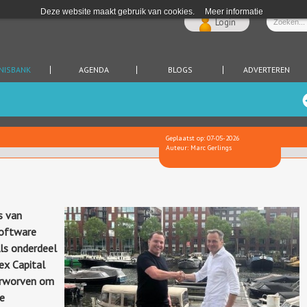
Deze website maakt gebruik van cookies.
Meer informatie
Login
NISBANK
AGENDA
BLOGS
ADVERTEREN
Geplaatst op: 07-05-2026
Auteur: Marc Gerlings
s van
software
Als onderdeel
ex Capital
erworven om
te