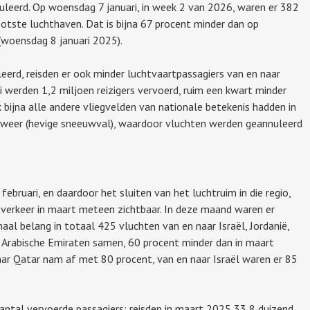
uleerd. Op woensdag 7 januari, in week 2 van 2026, waren er 382
otste luchthaven. Dat is bijna 67 procent minder dan op
(woensdag 8 januari 2025).
erd, reisden er ook minder luchtvaartpassagiers van en naar
i werden 1,2 miljoen reizigers vervoerd, ruim een kwart minder
k bijna alle andere vliegvelden van nationale betekenis hadden in
rweer (hevige sneeuwval), waardoor vluchten werden geannuleerd
bruari, en daardoor het sluiten van het luchtruim in die regio,
tverkeer in maart meteen zichtbaar. In deze maand waren er
naal belang in totaal 425 vluchten van en naar Israël, Jordanië,
e Arabische Emiraten samen, 60 procent minder dan in maart
ar Qatar nam af met 80 procent, van en naar Israël waren er 85
aantal vervoerde passagiers: reisden in maart 2025 33,8 duizend