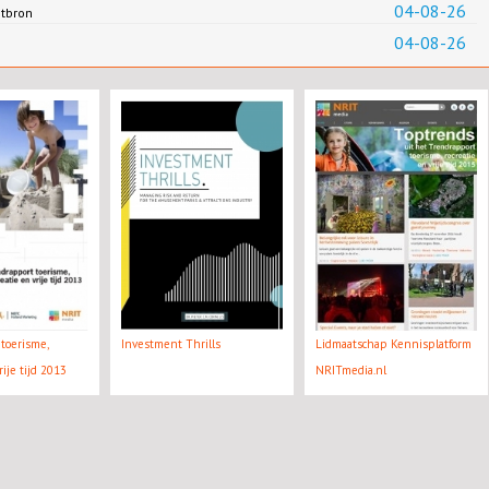
04-08-26
ntbron
04-08-26
toerisme,
Investment Thrills
Lidmaatschap Kennisplatform
rije tijd 2013
NRITmedia.nl