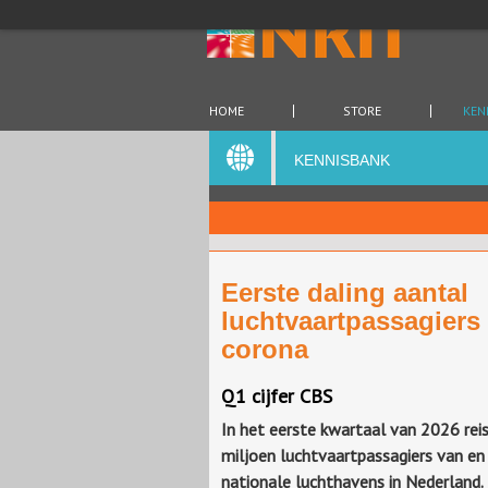
HOME
STORE
KEN
KENNISBANK
Eerste daling aantal
luchtvaartpassagiers
corona
Q1 cijfer CBS
In het eerste kwartaal van 2026 rei
miljoen luchtvaartpassagiers van en 
nationale luchthavens in Nederland. 