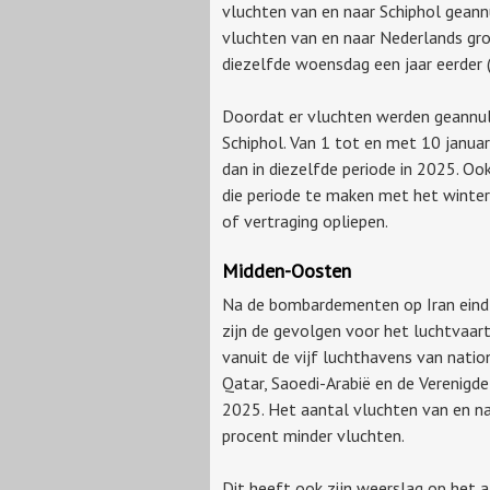
vluchten van en naar Schiphol geann
vluchten van en naar Nederlands gro
diezelfde woensdag een jaar eerder 
Doordat er vluchten werden geannule
Schiphol. Van 1 tot en met 10 januar
dan in diezelfde periode in 2025. Oo
die periode te maken met het winte
of vertraging opliepen.
Midden-Oosten
Na de bombardementen op Iran eind fe
zijn de gevolgen voor het luchtvaar
vanuit de vijf luchthavens van natio
Qatar, Saoedi-Arabië en de Verenigd
2025. Het aantal vluchten van en na
procent minder vluchten.
Dit heeft ook zijn weerslag op het 