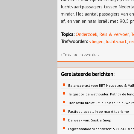
luchtvaartpassagiers tussen Nederlan
minder. Het aantal passagiers van e
af, en van en naar Israël met 90,5 p
Topics:
Onderzoek
,
Reis & vervoer
,
T
Trefwoorden:
vliegen
,
luchtvaart
,
re
« Terug naar het overzicht
Gerelateerde berichten:
Balanceeract voor RBT Heuvelrug & Vall
Te gast bij de wethouder: Patrick de 
Transavia breidt uit in Brussel: nieuwe r
Fastfood speelt in op markt toerisme
De week van: Saskia Griep
Logiesaanbod Vlaanderen: 531.242 sla