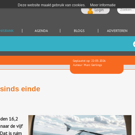
Deze website maakt gebruik van cookies.
Meer informatie
Login
NISBANK
AGENDA
BLOGS
ADVERTEREN
Geplaatst op: 22-05-2026
Auteur: Marc Gerlings
 sinds einde
sden 16,2
naar de vijf
Dat is ruim