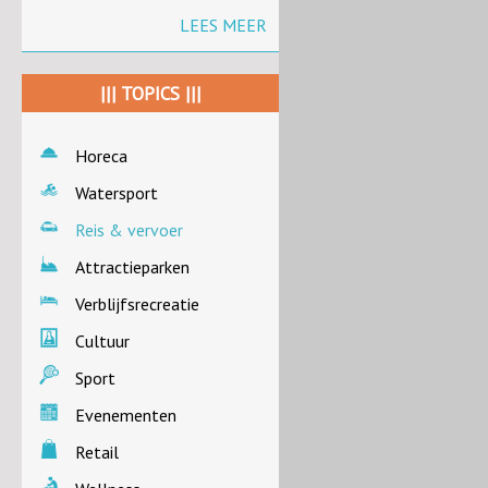
LEES MEER
||| TOPICS |||
Horeca
Watersport
Reis & vervoer
Attractieparken
Verblijfsrecreatie
Cultuur
Sport
Evenementen
Retail