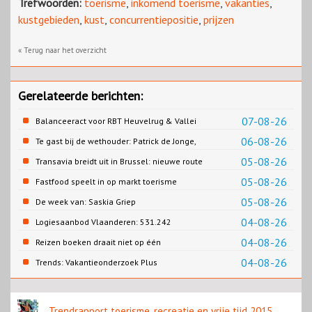
Trefwoorden:
toerisme
,
inkomend toerisme
,
vakanties
,
kustgebieden
,
kust
,
concurrentiepositie
,
prijzen
« Terug naar het overzicht
Gerelateerde berichten:
07-08-26
Balanceeract voor RBT Heuvelrug & Vallei
06-08-26
Te gast bij de wethouder: Patrick de Jonge,
Gemeente Emmen
05-08-26
Transavia breidt uit in Brussel: nieuwe route
naar Porto
05-08-26
Fastfood speelt in op markt toerisme
05-08-26
De week van: Saskia Griep
04-08-26
Logiesaanbod Vlaanderen: 531.242
slaapplaatsen
04-08-26
Reizen boeken draait niet op één
contentbron
04-08-26
Trends: Vakantieonderzoek Plus
Trendrapport toerisme, recreatie en vrije tijd 2015