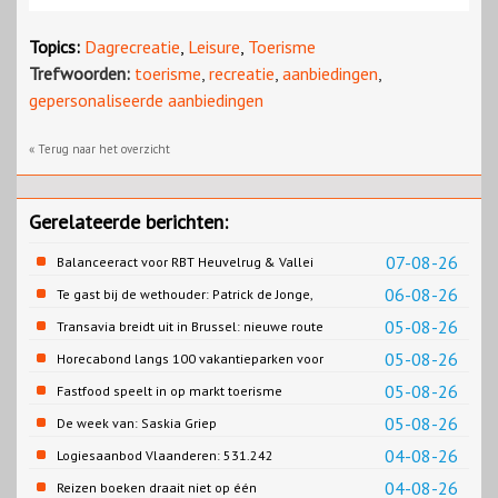
Topics:
Dagrecreatie
,
Leisure
,
Toerisme
Trefwoorden:
toerisme
,
recreatie
,
aanbiedingen
,
gepersonaliseerde aanbiedingen
« Terug naar het overzicht
Gerelateerde berichten:
07-08-26
Balanceeract voor RBT Heuvelrug & Vallei
06-08-26
Te gast bij de wethouder: Patrick de Jonge,
Gemeente Emmen
05-08-26
Transavia breidt uit in Brussel: nieuwe route
naar Porto
05-08-26
Horecabond langs 100 vakantieparken voor
Cao-recreatie
05-08-26
Fastfood speelt in op markt toerisme
05-08-26
De week van: Saskia Griep
04-08-26
Logiesaanbod Vlaanderen: 531.242
slaapplaatsen
04-08-26
Reizen boeken draait niet op één