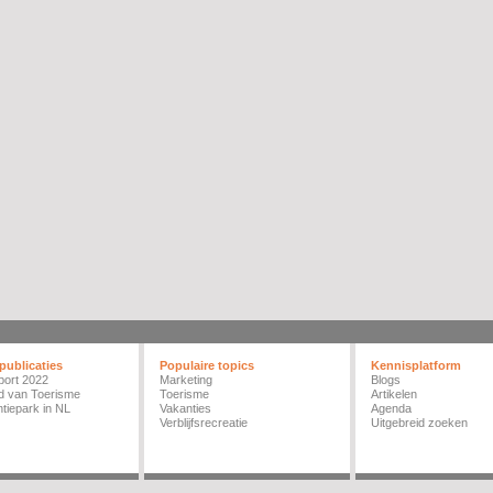
publicaties
Populaire topics
Kennisplatform
port 2022
Marketing
Blogs
d van Toerisme
Toerisme
Artikelen
tiepark in NL
Vakanties
Agenda
Verblijfsrecreatie
Uitgebreid zoeken