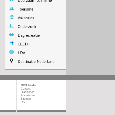
Duurzaam toerisme
Toerisme
Vakanties
Onderzoek
Dagrecreatie
CELTH
LDA
Destinatie Nederland
NRIT Media
Contact
Disclaimer
Adverteren
Sitemap
RSS