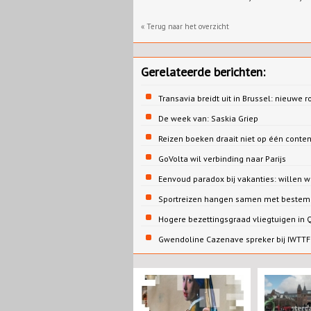
« Terug naar het overzicht
Gerelateerde berichten:
Transavia breidt uit in Brussel: nieuwe r
De week van: Saskia Griep
Reizen boeken draait niet op één conte
GoVolta wil verbinding naar Parijs
Eenvoud paradox bij vakanties: willen 
Sportreizen hangen samen met bestem
Hogere bezettingsgraad vliegtuigen in
Gwendoline Cazenave spreker bij IWTTF 