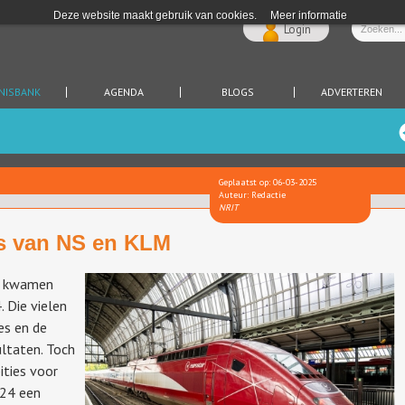
Deze website maakt gebruik van cookies.
Meer informatie
Login
NISBANK
AGENDA
BLOGS
ADVERTEREN
Geplaatst op: 06-03-2025
Auteur: Redactie
NRIT
es van NS en KLM
n kwamen
 Die vielen
es en de
ltaten. Toch
ities voor
024 een