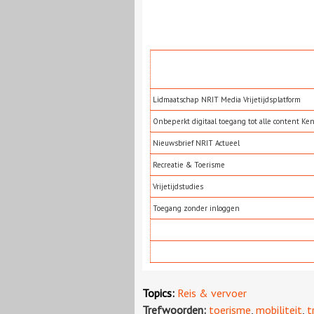
Lidmaatschap NRIT Media Vrijetijdsplatform
Onbeperkt digitaal toegang tot alle content Ke
Nieuwsbrief NRIT Actueel
Recreatie & Toerisme
Vrijetijdstudies
Toegang zonder inloggen
Topics:
Reis & vervoer
Trefwoorden:
toerisme
,
mobiliteit
,
t