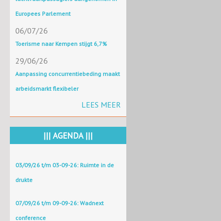
Europees Parlement
06/07/26
Toerisme naar Kempen stijgt 6,7%
29/06/26
Aanpassing concurrentiebeding maakt
arbeidsmarkt flexibeler
LEES MEER
||| AGENDA |||
03/09/26 t/m 03-09-26: Ruimte in de
drukte
07/09/26 t/m 09-09-26: Wadnext
conference