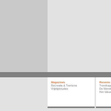
Magazines
Recente 
Recreatie & Toerisme
Trendrap
Vrijetijdstudies
De Werel
Het Vakan