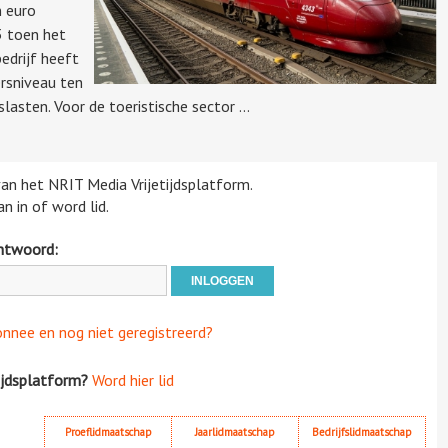
n euro
3 toen het
edrijf heeft
ersniveau ten
asten. Voor de toeristische sector ...
 van het NRIT Media Vrijetijdsplatform.
n in of word lid.
htwoord:
onnee en nog niet geregistreerd?
ijdsplatform?
Word hier lid
Proeflidmaatschap
Jaarlidmaatschap
Bedrijfslidmaatschap