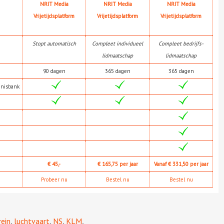
NRIT Media
NRIT Media
NRIT Media
Vrijetijdsplatform
Vrijetijdsplatform
Vrijetijdsplatform
Stopt automatisch
Compleet individueel
Compleet bedrijfs-
lidmaatschap
lidmaatschap
90 dagen
365 dagen
365 dagen
nnisbank
€ 45,-
€ 165,75 per jaar
Vanaf € 331,50 per jaar
Probeer nu
Bestel nu
Bestel nu
rein
,
luchtvaart
,
NS
,
KLM
,