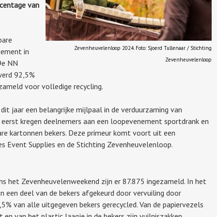
rcentage van
bare
Zevenheuvelenloop 2024. Foto: Sjoerd Tullenaar / Stichting
nement in
Zevenheuvelenloop
39e NN
werd 92,5%
zameld voor volledige recycling.
 jaar een belangrijke mijlpaal in de verduurzaming van
 eerst kregen deelnemers aan een loopevenement sportdrank en
bare kartonnen bekers. Deze primeur komt voort uit een
s Event Supplies en de Stichting Zevenheuvelenloop.
ens het Zevenheuvelenweekend zijn er 87.875 ingezameld. In het
 een deel van de bekers afgekeurd door vervuiling door
92,5% van alle uitgegeven bekers gerecycled. Van de papiervezels
en van het plastic laagje in de bekers zijn vuilniszakken