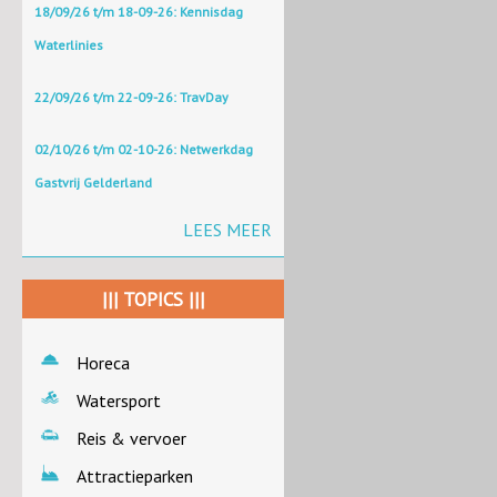
18/09/26 t/m 18-09-26: Kennisdag
Waterlinies
22/09/26 t/m 22-09-26: TravDay
02/10/26 t/m 02-10-26: Netwerkdag
Gastvrij Gelderland
LEES MEER
||| TOPICS |||
Horeca
Watersport
Reis & vervoer
Attractieparken