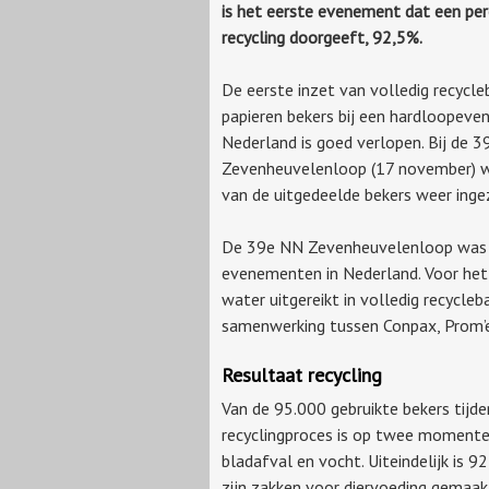
is het eerste evenement dat een pe
recycling doorgeeft, 92,5%.
De eerste inzet van volledig recycle
papieren bekers bij een hardloopeve
Nederland is goed verlopen. Bij de 
Zevenheuvelenloop (17 november) 
van de uitgedeelde bekers weer inge
De 39e NN Zevenheuvelenloop was dit
evenementen in Nederland. Voor het
water uitgereikt in volledig recycle
samenwerking tussen Conpax, Prom’e
Resultaat recycling
Van de 95.000 gebruikte bekers tijd
recyclingproces is op twee momenten
bladafval en vocht. Uiteindelijk is 
zijn zakken voor diervoeding gemaakt 