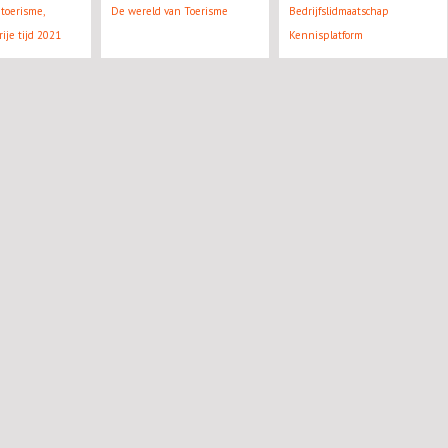
toerisme,
De wereld van Toerisme
Bedrijfslidmaatschap
rije tijd 2021
Kennisplatform