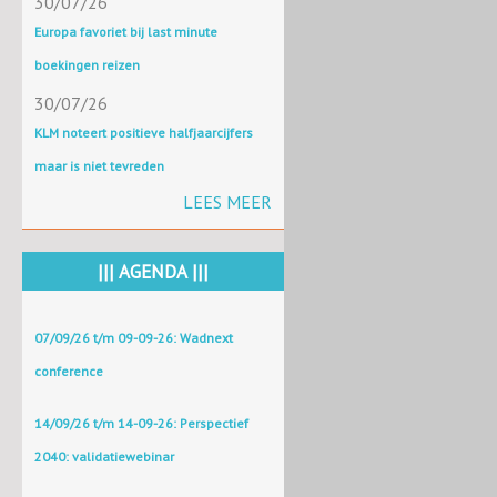
30/07/26
Europa favoriet bij last minute
boekingen reizen
30/07/26
KLM noteert positieve halfjaarcijfers
maar is niet tevreden
LEES MEER
||| AGENDA |||
07/09/26 t/m 09-09-26: Wadnext
conference
14/09/26 t/m 14-09-26: Perspectief
2040: validatiewebinar