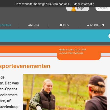
Deze website maakt gebruik van cookies.
Meer informatie
Login
NISBANK
AGENDA
BLOGS
ADVERTEREN
Geplaatst op: 26-12-2024
Auteur: Marc Gerlings
 sportevenementen
 de
ten. Dat was
en. Opeens
deelnemers
den, of
euvelenloop