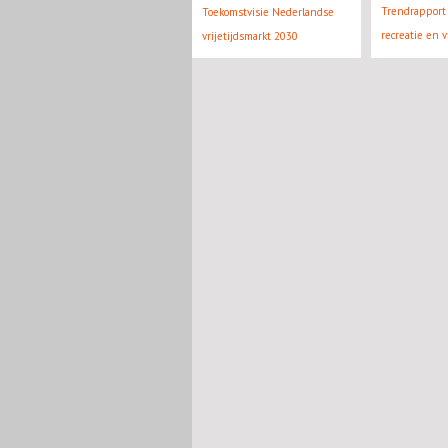
Trendrapport 
Toekomstvisie Nederlandse
recreatie en v
vrijetijdsmarkt 2030