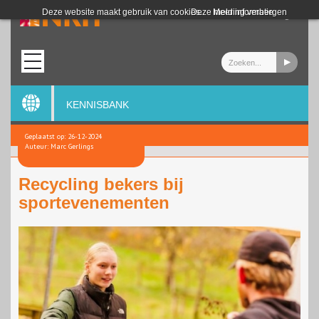
Login
Deze website maakt gebruik van cookies.
Deze melding verbergen
Meer informatie
KENNISBANK
Geplaatst op: 26-12-2024
Auteur: Marc Gerlings
Recycling bekers bij
sportevenementen