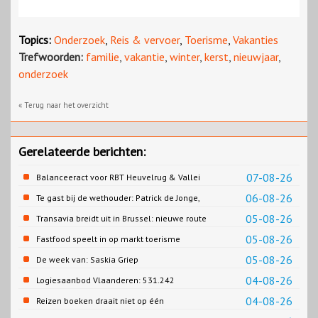
Topics:
Onderzoek
,
Reis & vervoer
,
Toerisme
,
Vakanties
Trefwoorden:
familie
,
vakantie
,
winter
,
kerst
,
nieuwjaar
,
onderzoek
« Terug naar het overzicht
Gerelateerde berichten:
07-08-26
Balanceeract voor RBT Heuvelrug & Vallei
06-08-26
Te gast bij de wethouder: Patrick de Jonge,
Gemeente Emmen
05-08-26
Transavia breidt uit in Brussel: nieuwe route
naar Porto
05-08-26
Fastfood speelt in op markt toerisme
05-08-26
De week van: Saskia Griep
04-08-26
Logiesaanbod Vlaanderen: 531.242
slaapplaatsen
04-08-26
Reizen boeken draait niet op één
contentbron