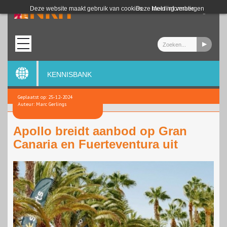
Login
Deze website maakt gebruik van cookies.
Deze melding verbergen
Meer informatie
KENNISBANK
Geplaatst op: 25-12-2024
Auteur: Marc Gerlings
Apollo breidt aanbod op Gran
Canaria en Fuerteventura uit