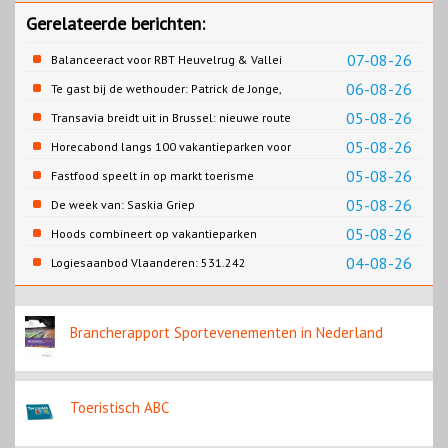
Gerelateerde berichten:
07-08-26
Balanceeract voor RBT Heuvelrug & Vallei
06-08-26
Te gast bij de wethouder: Patrick de Jonge,
Gemeente Emmen
05-08-26
Transavia breidt uit in Brussel: nieuwe route
naar Porto
05-08-26
Horecabond langs 100 vakantieparken voor
Cao-recreatie
05-08-26
Fastfood speelt in op markt toerisme
05-08-26
De week van: Saskia Griep
05-08-26
Hoods combineert op vakantieparken
recreatie en wonen
04-08-26
Logiesaanbod Vlaanderen: 531.242
slaapplaatsen
Brancherapport Sportevenementen in Nederland
Toeristisch ABC