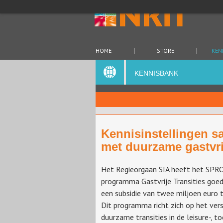
HOME
STORE
KEN
KENNISBANK
Kennisinstellingen s
met duurzame gastvrij
Het Regieorgaan SIA heeft het SP
programma Gastvrije Transities goe
een subsidie van twee miljoen euro 
Dit programma richt zich op het ver
duurzame transities in de leisure-, t