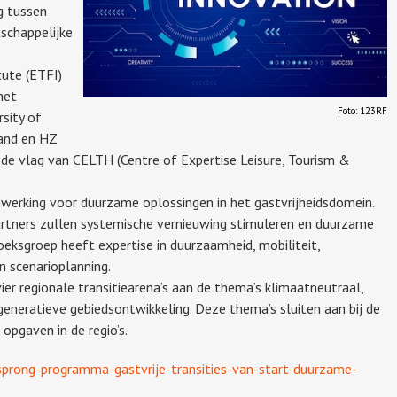
g tussen
tschappelijke
ute (ETFI)
het
Foto: 123RF
sity of
land en HZ
r de vlag van CELTH (Centre of Expertise Leisure, Tourism &
nwerking voor duurzame oplossingen in het gastvrijheidsdomein.
artners zullen systemische vernieuwing stimuleren en duurzame
eksgroep heeft expertise in duurzaamheid, mobiliteit,
n scenarioplanning.
r regionale transitiearena’s aan de thema’s klimaatneutraal,
generatieve gebiedsontwikkeling. Deze thema’s sluiten aan bij de
opgaven in de regio’s.
sprong-programma-gastvrije-transities-van-start-duurzame-