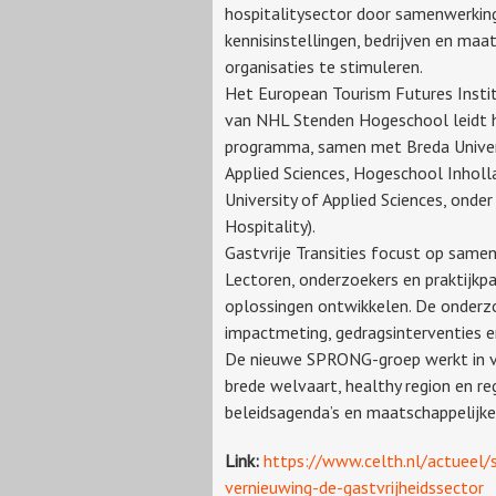
hospitalitysector door samenwerkin
kennisinstellingen, bedrijven en maa
organisaties te stimuleren.
Het European Tourism Futures Instit
van NHL Stenden Hogeschool leidt 
programma, samen met Breda Univer
Applied Sciences, Hogeschool Inhol
University of Applied Sciences, onde
Hospitality).
Gastvrije Transities focust op same
Lectoren, onderzoekers en praktijkp
oplossingen ontwikkelen. De onderzo
impactmeting, gedragsinterventies e
De nieuwe SPRONG-groep werkt in vie
brede welvaart, healthy region en re
beleidsagenda’s en maatschappelijke 
Link:
https://www.celth.nl/actueel/
vernieuwing-de-gastvrijheidssector