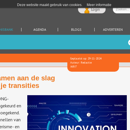
Deze website maakt gebruik van cookies.
Meer informatie
Login
NISBANK
AGENDA
BLOGS
ADVERTEREN
Geplaatst op: 29-11-2024
Auteur: Redactie
NRIT
amen aan de slag
e transities
RONG-
dgekeurd en
toegekend.
snellen van
oerisme- en