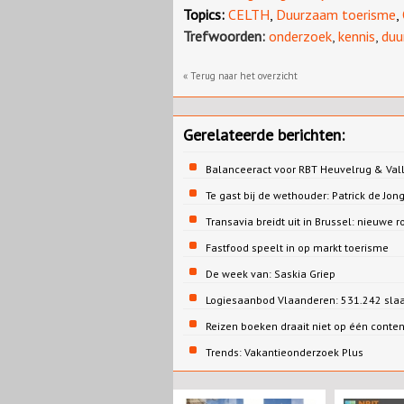
Topics:
CELTH
,
Duurzaam toerisme
,
Trefwoorden:
onderzoek
,
kennis
,
duu
« Terug naar het overzicht
Gerelateerde berichten:
Balanceeract voor RBT Heuvelrug & Vall
Te gast bij de wethouder: Patrick de 
Transavia breidt uit in Brussel: nieuwe r
Fastfood speelt in op markt toerisme
De week van: Saskia Griep
Logiesaanbod Vlaanderen: 531.242 sla
Reizen boeken draait niet op één conte
Trends: Vakantieonderzoek Plus