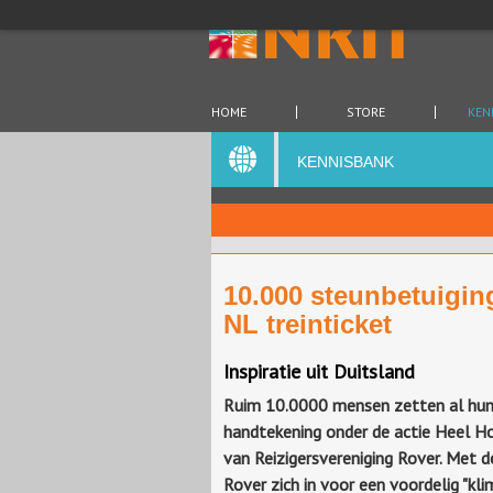
HOME
STORE
KEN
KENNISBANK
10.000 steunbetuigin
NL treinticket
Inspiratie uit Duitsland
Ruim 10.0000 mensen zetten al hu
handtekening onder de actie Heel Ho
van Reizigersvereniging Rover. Met d
Rover zich in voor een voordelig "kli