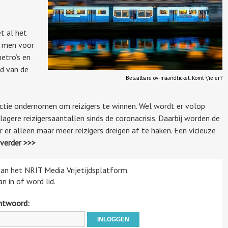
t al het
t men voor
etro’s en
ld van de
Betaalbare ov-maandticket. Komt \'ie er?
ctie ondernomen om reizigers te winnen. Wel wordt er volop
agere reizigersaantallen sinds de coronacrisis. Daarbij worden de
er alleen maar meer reizigers dreigen af te haken. Een vicieuze
verder >>>
 van het NRIT Media Vrijetijdsplatform.
n in of word lid.
htwoord: