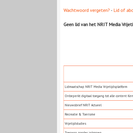
Wachtwoord vergeten?
-
Lid of ab
Geen lid van het NRIT Media Vrijet
Lidmaatschap NRIT Media Vrijetijdsplatform
Onbeperkt digitaal toegang tot alle content Ke
Nieuwsbrief NRIT Actueel
Recreatie & Toerisme
Vrijetijdstudies
Toegang zonder inloggen