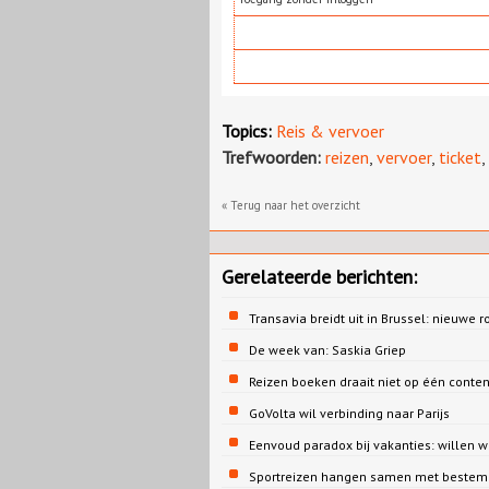
Topics:
Reis & vervoer
Trefwoorden:
reizen
,
vervoer
,
ticket
,
« Terug naar het overzicht
Gerelateerde berichten:
Transavia breidt uit in Brussel: nieuwe r
De week van: Saskia Griep
Reizen boeken draait niet op één conte
GoVolta wil verbinding naar Parijs
Eenvoud paradox bij vakanties: willen 
Sportreizen hangen samen met bestem