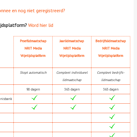
onnee en nog niet geregistreerd?
ijdsplatform?
Word hier lid
Proeflidmaatschap
Jaarlidmaatschap
Bedrijfslidmaatschap
NRIT Media
NRIT Media
NRIT Media
Vrijetijdsplatform
Vrijetijdsplatform
Vrijetijdsplatform
Stopt automatisch
Compleet individueel
Compleet bedrijfs-
lidmaatschap
lidmaatschap
90 dagen
365 dagen
365 dagen
nnisbank