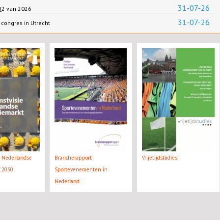
31-07-26
 Q2 van 2026
31-07-26
congres in Utrecht
e Nederlandse
Brancherapport
Vrijetijdstudies
t 2030
Sportevenementen in
Nederland