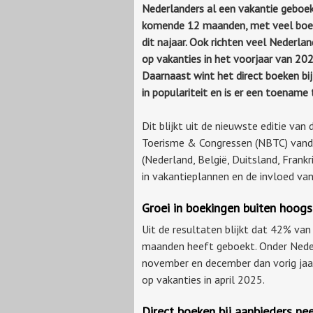
Nederlanders al een vakantie geboe
komende 12 maanden, met veel boe
dit najaar. Ook richten veel Nederlan
op vakanties in het voorjaar van 202
Daarnaast wint het direct boeken bij
in populariteit en is er een toename t
Dit blijkt uit de nieuwste editie va
Toerisme & Congressen (NBTC) vanda
(Nederland, België, Duitsland, Frankr
in vakantieplannen en de invloed van
Groei in boekingen buiten hoog
Uit de resultaten blijkt dat 42% va
maanden heeft geboekt. Onder Neder
november en december dan vorig jaar
op vakanties in april 2025.
Direct boeken bij aanbieders ne