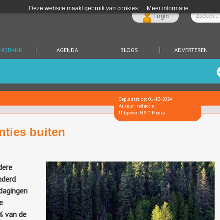
Deze website maakt gebruik van cookies.
Meer informatie
Login
NISBANK
AGENDA
BLOGS
ADVERTEREN
Geplaatst op: 01-10-2024
Auteur: redactie
Uitgever: NRIT Media
ties buiten
dere
nderd
dagingen
e
% van de