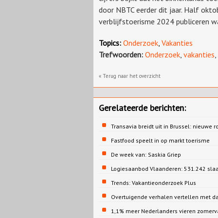
door NBTC eerder dit jaar. Half okt
verblijfstoerisme 2024 publiceren wa
Topics:
Onderzoek
,
Vakanties
Trefwoorden:
Onderzoek
,
vakanties
,
« Terug naar het overzicht
Gerelateerde berichten:
Transavia breidt uit in Brussel: nieuwe r
Fastfood speelt in op markt toerisme
De week van: Saskia Griep
Logiesaanbod Vlaanderen: 531.242 sla
Trends: Vakantieonderzoek Plus
Overtuigende verhalen vertellen met d
1,1% meer Nederlanders vieren zomervak