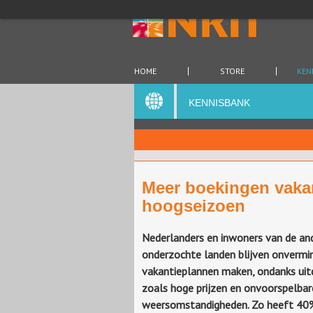
HOME
STORE
KEN
KENNISBANK
Meer boekingen vakan
hoogseizoen
Nederlanders en inwoners van de an
onderzochte landen blijven onvermi
vakantieplannen maken, ondanks uit
zoals hoge prijzen en onvoorspelbar
weersomstandigheden. Zo heeft 40