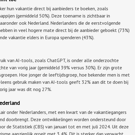
er hun vakantie direct bij aanbieders te boeken, zoals
pijen (gemiddeld 50%). Deze toename is zichtbaar in
waaronder ook Nederland. Nederlanders die de eerstvolgende
hebben in veel hogere mate direct bij de aanbieder geboekt (73%)
nde vakantie elders in Europa spenderen (43%).
ik van AI-tools, zoals ChatGPT, is onder alle onderzochte
chte van vorig jaar (gemiddeld 39% versus 30%). Er zijn grote
dsgroepen. Hoe jonger de leeftijdsgroep, hoe bekender men is met
eleens gebruik maken van AI-tools geeft 32% aan dit te doen bij
orig jaar was dit nog 27%.
Nederland
lair onder Nederlanders, met een kwart van de vakantiegangers
land doorbrengt. Deze ontwikkelingen worden ondersteund door
or de Statistiek (CBS) van januari tot en met juli 2024. Uit deze
erisme aanzienlijk groeit met 3,4%. Dit is sterker dan verwacht