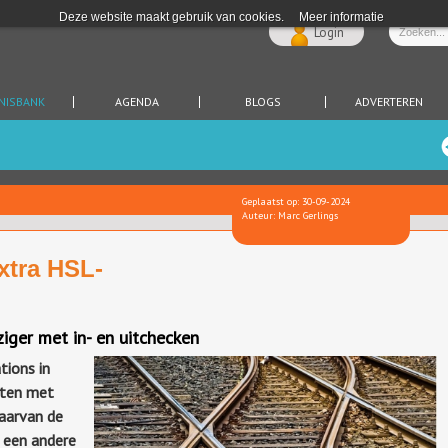
Deze website maakt gebruik van cookies.
Meer informatie
Login
NISBANK
AGENDA
BLOGS
ADVERTEREN
Geplaatst op: 30-09-2024
Auteur: Marc Gerlings
xtra HSL-
iger met in- en uitchecken
tions in
sten met
aarvan de
r een andere