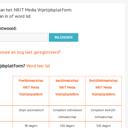
 van het NRIT Media Vrijetijdsplatform.
n in of word lid.
htwoord:
onnee en nog niet geregistreerd?
ijdsplatform?
Word hier lid
Proeflidmaatschap
Jaarlidmaatschap
Bedrijfslidmaatschap
NRIT Media
NRIT Media
NRIT Media
Vrijetijdsplatform
Vrijetijdsplatform
Vrijetijdsplatform
Stopt automatisch
Compleet individueel
Compleet bedrijfs-
lidmaatschap
lidmaatschap
90 dagen
365 dagen
365 dagen