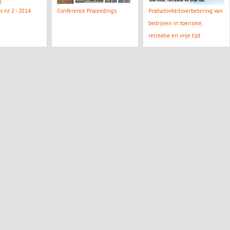
es nr 2 - 2014
Conference Proceedings
Productiviteitsverbetering van
bedrijven in toerisme,
recreatie en vrije tijd