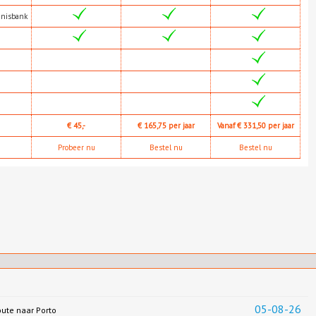
nnisbank
€ 45,-
€ 165,75 per jaar
Vanaf € 331,50 per jaar
Probeer nu
Bestel nu
Bestel nu
05-08-26
oute naar Porto