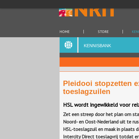
HOME
STORE
KEN
KENNISBANK
Pleidooi stopzetten e
toeslagzuilen
HSL wordt ingewikkeld voor reiz
Zet een streep door het plan om sta
Noord- en Oost-Nederland uit te ru
HSL-toeslagzuil en maak in plaats d
Intercity Direct toeslagvrij totdat e