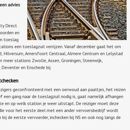
 een advies
ty Direct
noorden en
n toeslag
stations een toeslagzuil verrijzen. Vanaf december gaat het om
, Hilversum, Amersfoort Centraal, Almere Centrum en Lelystad
 meer stations Zwolle, Assen, Groningen, Steenwijk,
 Deventer en Enschede bij.
tchecken
izigers geconfronteerd met een oerwoud aan paaltjes, het reizen
f een gang naar de toeslagzuil nodig is, gaat namelijk afhangen
oute en op welk station je weer uitstapt. De reiziger moet deze
 die voor het eerste deel met een ander vervoersbedrijf wordt
 bij de eerste vervoerder, inchecken bij NS en ook nog langs de