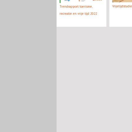
Vrijetijdstudi
Trendrapport toerisme,
recreatie en vrije tijd 2022