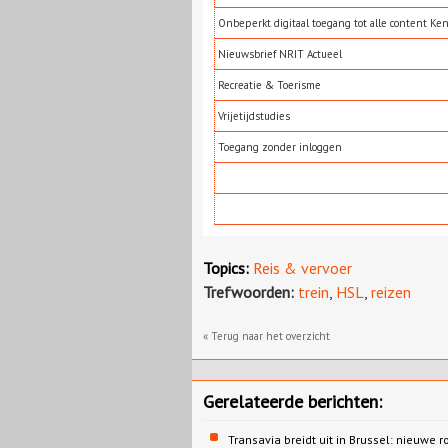
Onbeperkt digitaal toegang tot alle content Ke
Nieuwsbrief NRIT Actueel
Recreatie & Toerisme
Vrijetijdstudies
Toegang zonder inloggen
Topics:
Reis & vervoer
Trefwoorden:
trein
,
HSL
,
reizen
« Terug naar het overzicht
Gerelateerde berichten:
Transavia breidt uit in Brussel: nieuwe r