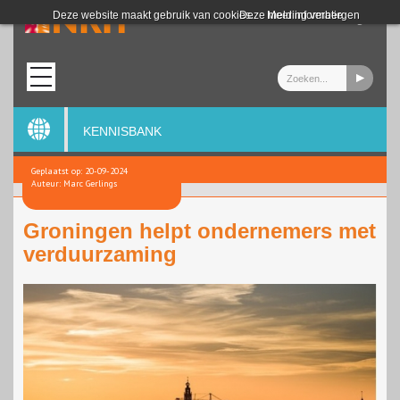
Login
Deze website maakt gebruik van cookies.
Deze melding verbergen
Meer informatie
KENNISBANK
Geplaatst op: 20-09-2024
Auteur: Marc Gerlings
Groningen helpt ondernemers met
verduurzaming