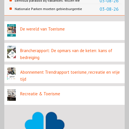
03-08-26
Eenvoud paradox bij vakanties: willen we
eenvoud of toch goed verzorgd?
03-08-26
Nationale Parken moeten gebiedsurgentie
en beleidsurgentie verbinden
De wereld van Toerisme
Brancherapport: De opmars van de keten: kans of
bedreiging
Abonnement Trendrapport toerisme, recreatie en vrije
tijd
Recreatie & Toerisme