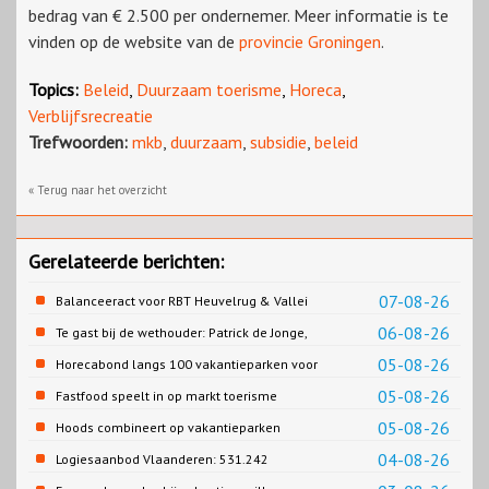
bedrag van € 2.500 per ondernemer. Meer informatie is te
vinden op de website van de
provincie Groningen
.
Topics:
Beleid
,
Duurzaam toerisme
,
Horeca
,
Verblijfsrecreatie
Trefwoorden:
mkb
,
duurzaam
,
subsidie
,
beleid
« Terug naar het overzicht
Gerelateerde berichten:
07-08-26
Balanceeract voor RBT Heuvelrug & Vallei
06-08-26
Te gast bij de wethouder: Patrick de Jonge,
Gemeente Emmen
05-08-26
Horecabond langs 100 vakantieparken voor
Cao-recreatie
05-08-26
Fastfood speelt in op markt toerisme
05-08-26
Hoods combineert op vakantieparken
recreatie en wonen
04-08-26
Logiesaanbod Vlaanderen: 531.242
slaapplaatsen