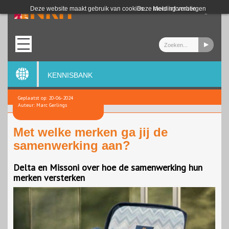
Login
Deze website maakt gebruik van cookies.
Deze melding verbergen
Meer informatie
KENNISBANK
Geplaatst op: 20-06-2024
Auteur: Marc Gerlings
Met welke merken ga jij de
samenwerking aan?
Delta en Missoni over hoe de samenwerking hun
merken versterken