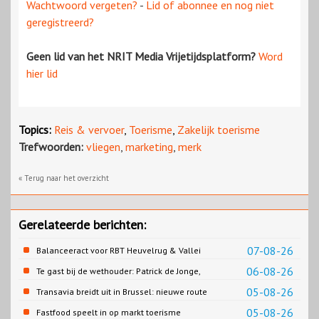
Wachtwoord vergeten?
-
Lid of abonnee en nog niet
geregistreerd?
Geen lid van het NRIT Media Vrijetijdsplatform?
Word
hier lid
Topics:
Reis & vervoer
,
Toerisme
,
Zakelijk toerisme
Trefwoorden:
vliegen
,
marketing
,
merk
« Terug naar het overzicht
Gerelateerde berichten:
07-08-26
Balanceeract voor RBT Heuvelrug & Vallei
06-08-26
Te gast bij de wethouder: Patrick de Jonge,
Gemeente Emmen
05-08-26
Transavia breidt uit in Brussel: nieuwe route
naar Porto
05-08-26
Fastfood speelt in op markt toerisme