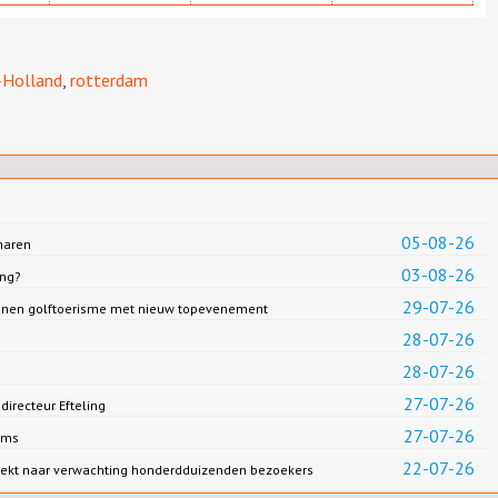
-Holland
,
rotterdam
05-08-26
haren
03-08-26
ing?
29-07-26
eunen golftoerisme met nieuw topevenement
28-07-26
28-07-26
27-07-26
irecteur Efteling
27-07-26
ams
22-07-26
rekt naar verwachting honderdduizenden bezoekers