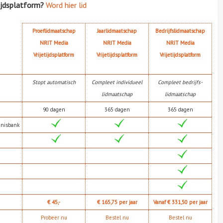
ijdsplatform?
Word hier lid
Proeflidmaatschap
Jaarlidmaatschap
Bedrijfslidmaatschap
NRIT Media
NRIT Media
NRIT Media
Vrijetijdsplatform
Vrijetijdsplatform
Vrijetijdsplatform
Stopt automatisch
Compleet individueel
Compleet bedrijfs-
lidmaatschap
lidmaatschap
90 dagen
365 dagen
365 dagen
nnisbank
€ 45,-
€ 165,75 per jaar
Vanaf € 331,50 per jaar
Probeer nu
Bestel nu
Bestel nu