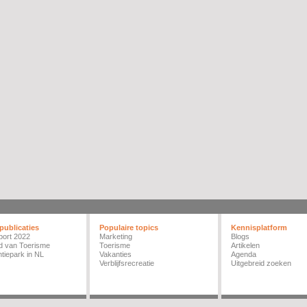
publicaties
Populaire topics
Kennisplatform
port 2022
Marketing
Blogs
d van Toerisme
Toerisme
Artikelen
tiepark in NL
Vakanties
Agenda
Verblijfsrecreatie
Uitgebreid zoeken