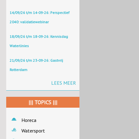
14/09/26 t/m 14-09-26: Perspectief
2040: validatiewebinar
18/09/26 t/m 18-09-26: Kennisdag
Waterlinies
21/09/26 t/m 23-09-26: Gastvrij
Rotterdam
LEES MEER
||| TOPICS |||
Horeca
Watersport