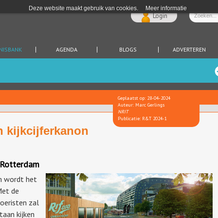
Deze website maakt gebruik van cookies.
Meer informatie
Login
NISBANK
AGENDA
BLOGS
ADVERTEREN
Geplaatst op: 28-04-2024
Auteur: Marc Gerlings
NRIT
Publicatie: R&T 2024-1
 kijkcijferkanon
n Rotterdam
m wordt het
Met de
oeristen zal
taan kijken