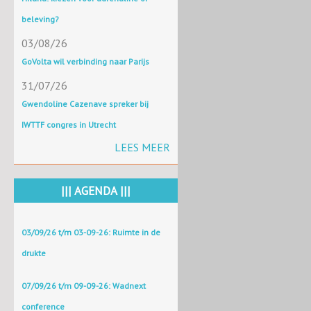
beleving?
03/08/26
GoVolta wil verbinding naar Parijs
31/07/26
Gwendoline Cazenave spreker bij
IWTTF congres in Utrecht
LEES MEER
||| AGENDA |||
03/09/26 t/m 03-09-26: Ruimte in de
drukte
07/09/26 t/m 09-09-26: Wadnext
conference