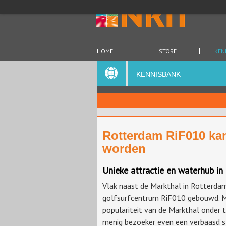
HOME
STORE
KEN
KENNISBANK
Rotterdam RiF010 kan
worden
Unieke attractie en waterhub i
Vlak naast de Markthal in Rotterda
golfsurfcentrum RiF010 gebouwd. 
populariteit van de Markthal onder t
menig bezoeker even een verbaasd s