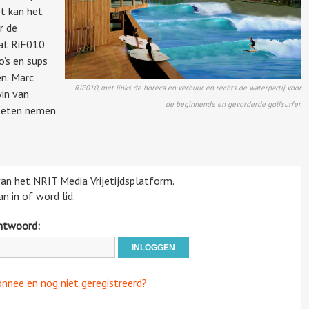
et kan het
r de
dat RiF010
o’s en sups
n. Marc
RiF010, met links de horeca en verhuur en rechts de waterpartij voor
in van
de beginnende en gevorderde golfsurfer.
oeten nemen
 van het NRIT Media Vrijetijdsplatform.
n in of word lid.
htwoord:
onnee en nog niet geregistreerd?