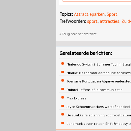
Topics:
Attractieparken
,
Sport
Trefwoorden:
sport
,
attracties
,
Zuid
« Terug naar het overzicht
Gerelateerde berichten:
Nintendo Switch 2 Summer Tour in Slag
Hilaria: kiezen voor adrenaline of belev
Toerisme Portugal en Algarve onderst
Duinrell offensief in communicatie
Max Express
Joyce Schoenmaeckers wordt financieel d
De strakke reisplanning voor voetbalte
Landmark zeven rotsen Shift Embassy t