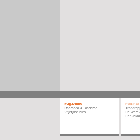
Magazines
Recente 
Recreatie & Toerisme
Trendrap
Vrijetijdstudies
De Werel
Het Vakan