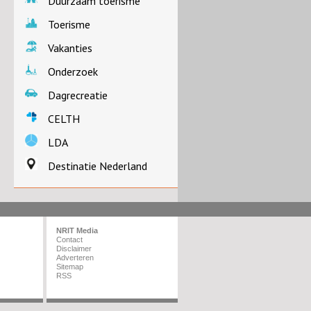
Duurzaam toerisme
Toerisme
Vakanties
Onderzoek
Dagrecreatie
CELTH
LDA
Destinatie Nederland
NRIT Media
Contact
Disclaimer
Adverteren
Sitemap
RSS