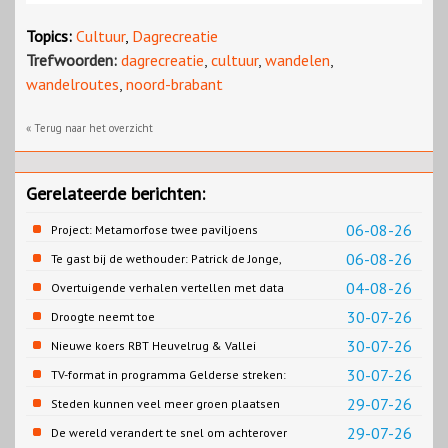
Topics:
Cultuur
,
Dagrecreatie
Trefwoorden:
dagrecreatie
,
cultuur
,
wandelen
,
wandelroutes
,
noord-brabant
« Terug naar het overzicht
Gerelateerde berichten:
06-08-26
Project: Metamorfose twee paviljoens
Biesbosch MuseumEiland
06-08-26
Te gast bij de wethouder: Patrick de Jonge,
Gemeente Emmen
04-08-26
Overtuigende verhalen vertellen met data
30-07-26
Droogte neemt toe
30-07-26
Nieuwe koers RBT Heuvelrug & Vallei
zichtbaar in eerste resultaten 2026
30-07-26
TV-format in programma Gelderse streken:
Rondje Gelderland
29-07-26
Steden kunnen veel meer groen plaatsen
29-07-26
De wereld verandert te snel om achterover