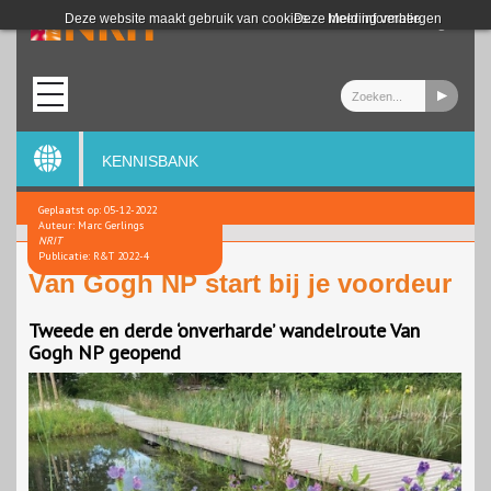
Login
Deze website maakt gebruik van cookies.
Deze melding verbergen
Meer informatie
KENNISBANK
Geplaatst op: 05-12-2022
Auteur: Marc Gerlings
NRIT
Publicatie: R&T 2022-4
Van Gogh NP start bij je voordeur
Tweede en derde ‘onverharde’ wandelroute Van
Gogh NP geopend