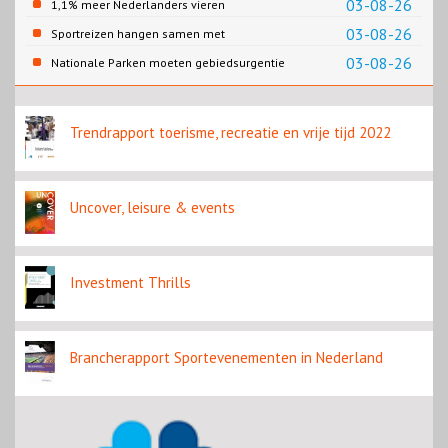
03-08-26
1,1% meer Nederlanders vieren
zomervakantie in Turkije
03-08-26
Sportreizen hangen samen met
bestemming en welzijn
03-08-26
Nationale Parken moeten gebiedsurgentie
en beleidsurgentie verbinden
Trendrapport toerisme, recreatie en vrije tijd 2022
Uncover, leisure & events
Investment Thrills
Brancherapport Sportevenementen in Nederland