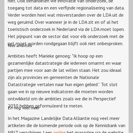
niet. Ook behandelen we innovatie van onderzoek, de
toegang tot data en een verfijnde regionalisering van data.
Verder worden heel wat misverstanden over de LDA uit de
weg geruimd. Over wanneer je in de LDA zit en of al het
toeristisch onderzoek in Nederland via de LDA moet lopen.
Het pijnpunt van de sector dat voor elk onderzoek met de
pet moet worden rondgegaan blijft ook niet onbesproken.
Veel ambities
Ambities heeft Marieke genoeg: "Ik hoop op een
gezamenlijke datastrategie die iedereen omarmt en waar
partijen mee voor aan de lat willen staan. Het zou ideaal
zijn als provincies en gemeenten de Nationale
Datastrategie vertalen naar hun eigen gebied.” Tot slot
gaan we in op nieuwe indicatoren die moeten worden
ontwikkeld om de ambities zoals we die in Perspectief
2030 hebben geformuleerd te meten.
En nog veel meer
In het Magazine Landelijke Data Alliantie nog veel meer
artikelen die de komende periode ook op de Kennisbank van
NRIT verschijnen. Lees
online
het magazine via de website