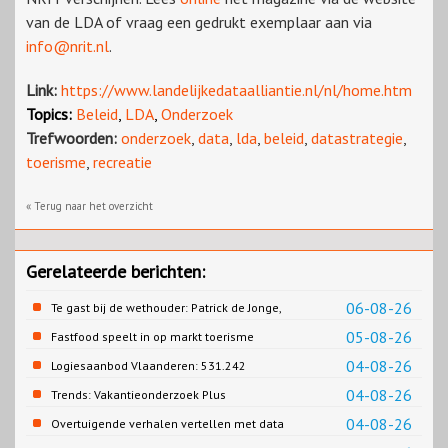
van de LDA of vraag een gedrukt exemplaar aan via
info@nrit.nl
.
Link:
https://www.landelijkedataalliantie.nl/nl/home.htm
Topics:
Beleid
,
LDA
,
Onderzoek
Trefwoorden:
onderzoek
,
data
,
lda
,
beleid
,
datastrategie
,
toerisme
,
recreatie
« Terug naar het overzicht
Gerelateerde berichten:
06-08-26
Te gast bij de wethouder: Patrick de Jonge,
Gemeente Emmen
05-08-26
Fastfood speelt in op markt toerisme
04-08-26
Logiesaanbod Vlaanderen: 531.242
slaapplaatsen
04-08-26
Trends: Vakantieonderzoek Plus
04-08-26
Overtuigende verhalen vertellen met data