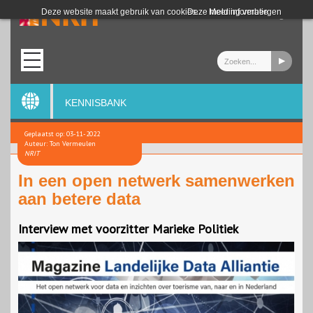
Login
Deze website maakt gebruik van cookies.
Deze melding verbergen
Meer informatie
KENNISBANK
Geplaatst op: 03-11-2022
Auteur: Ton Vermeulen
NRIT
In een open netwerk samenwerken
aan betere data
Interview met voorzitter Marieke Politiek