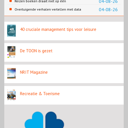
04-08-26
Reizen boeken draait niet op één
contentbron
04-08-26
Overtuigende verhalen vertellen met data
40 cruciale management tips voor leisure
De TOON is gezet
NRIT Magazine
Recreatie & Toerisme