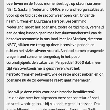
overleven en de focus momenteel ligt op steun, sorteren
NBTC, Gastvrij Nederland, DMO’s en brancheorganisaties al
voor op de tijd dat de sector weer open kan. Onder de
naam ‘Offensief Duurzaam Herstel Bestemming
Nederland’ moet het toerisme, zodra de tijd rijp is, versneld
aan de slag kunnen gaan met het duurzameherstel van de
bezoekerseconomie in ons land. Met Jos Vranken, directeur
NBTC, blikken we terug op deze intensieve periode en
richten het vizier alweer vooruit. Aan bod komen prangende
vragen rond consumentengedrag in het post-
coronatijdperk, de status van Perspectief 2030 dat in een
tijd van overtoerisme is geschreven, wat het
hersteloffensief betekent, wie de regie moet pakken en of
toerisme nu de zo gewenste reset gaat meemaken.
Hoe wil je deze crisis voor onze branche kwalificeren?
"Je ziet dat over het algemeen onze sector relatief snel
en sterk wordt geraakt bij bijzondere gebeurtenissen. Dat
zag je bijvoorbeeld bij de aanslagen in Brussel en Parijs,