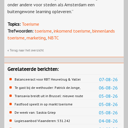
onder andere voor steden als Amsterdam een
buitengewone learning opleveren.”
Topics:
Toerisme
Trefwoorden:
toerisme
,
inkomend toerisme
,
binnenlands
toerisme
,
marketing
,
NBTC
« Terug naar het overzicht
Gerelateerde berichten:
07-08-26
Balanceeract voor RBT Heuvelrug & Vallei
06-08-26
Te gast bij de wethouder: Patrick de Jonge,
Gemeente Emmen
05-08-26
Transavia breidt uit in Brussel: nieuwe route
naar Porto
05-08-26
Fastfood speelt in op markt toerisme
05-08-26
De week van: Saskia Griep
04-08-26
Logiesaanbod Vlaanderen: 531.242
slaapplaatsen