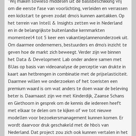
"Wij maken sowieso middelen uit de basisbeschikking vrij
om die eerste fase van voorlichting, verleiden en verrassen
een kickstart te geven zodat dmo’s kunnen aantakken. Op
het terrein van Intell & Insights zetten we in Nederland
en in de belangrijkste buitenlandse kernmarkten
momenteel4 tot 5 keer een vakantieplannenonderzoek uit.
Om daarmee ondernemers, bestuurders en dmo’s inzicht te
geven hoe de markt zich beweegt. Verder zijn we binnen
het Data & Development Lab onder andere samen met
BUas op basis van videoanalyse de perceptie van drukte in
kaart aan hetbrengen in combinatie met de prijselasticiteit.
Daarmee willen we onderzoeken of het toeristen een
premium waard is om wat anders te doen waar de beleving
beter is. Daarnaast zijn we met Kinderdijk, Zaanse Schans
en Giethoorn in gesprek om de kennis die iedereen heeft
met elkaar te delen om te kijken of we tot nieuwe
modellen voor bezoekersmanagement kunnen komen. Er
wordt daarvoor druk geschakeld met de hbo’s van
Nederland. Dat project zou zich ook kunnen vertalen in het