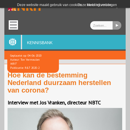
Login
Deze website maakt gebruik van cookies.
Deze melding verbergen
Meer informatie
KENNISBANK
Geplaatst op: 04-06-2020
Auteur: Ton Vermeulen
NRIT
Publicatie: R&T 2020-2
Hoe kan de bestemming
Nederland duurzaam herstellen
van corona?
Interview met Jos Vranken, directeur NBTC