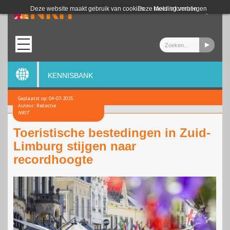
Login
Deze website maakt gebruik van cookies.
Deze melding verbergen
Meer informatie
KENNISBANK
Geplaatst op: 04-07-2025
Auteur: Redactie
NRIT
Toeristische bestedingen in Zuid-
Limburg stijgen naar
recordhoogte