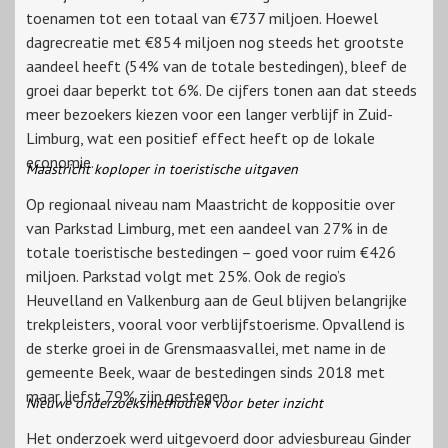
toenamen tot een totaal van €737 miljoen. Hoewel
dagrecreatie met €854 miljoen nog steeds het grootste
aandeel heeft (54% van de totale bestedingen), bleef de
groei daar beperkt tot 6%. De cijfers tonen aan dat steeds
meer bezoekers kiezen voor een langer verblijf in Zuid-
Limburg, wat een positief effect heeft op de lokale
economie.
Maastricht koploper in toeristische uitgaven
Op regionaal niveau nam Maastricht de koppositie over
van Parkstad Limburg, met een aandeel van 27% in de
totale toeristische bestedingen – goed voor ruim €426
miljoen. Parkstad volgt met 25%. Ook de regio’s
Heuvelland en Valkenburg aan de Geul blijven belangrijke
trekpleisters, vooral voor verblijfstoerisme. Opvallend is
de sterke groei in de Grensmaasvallei, met name in de
gemeente Beek, waar de bestedingen sinds 2018 met
maar liefst 79% zijn gestegen.
Nieuwe onderzoeksmethodiek voor beter inzicht
Het onderzoek werd uitgevoerd door adviesbureau Ginder