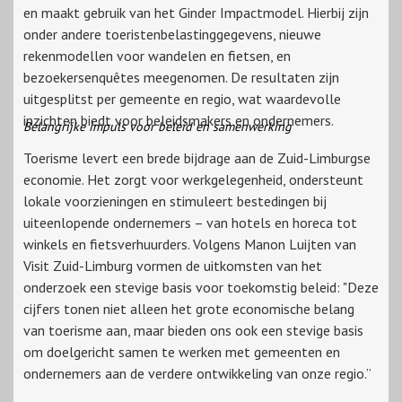
en maakt gebruik van het Ginder Impactmodel. Hierbij zijn
onder andere toeristenbelastinggegevens, nieuwe
rekenmodellen voor wandelen en fietsen, en
bezoekersenquêtes meegenomen. De resultaten zijn
uitgesplitst per gemeente en regio, wat waardevolle
inzichten biedt voor beleidsmakers en ondernemers.
Belangrijke impuls voor beleid en samenwerking
Toerisme levert een brede bijdrage aan de Zuid-Limburgse
economie. Het zorgt voor werkgelegenheid, ondersteunt
lokale voorzieningen en stimuleert bestedingen bij
uiteenlopende ondernemers – van hotels en horeca tot
winkels en fietsverhuurders. Volgens Manon Luijten van
Visit Zuid-Limburg vormen de uitkomsten van het
onderzoek een stevige basis voor toekomstig beleid: "Deze
cijfers tonen niet alleen het grote economische belang
van toerisme aan, maar bieden ons ook een stevige basis
om doelgericht samen te werken met gemeenten en
ondernemers aan de verdere ontwikkeling van onze regio.”