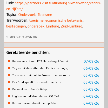
Link:
https://partners.visitzuidlimburg.nl/marketing/kennis-
en-cijfers/
Topics:
Onderzoek
,
Toerisme
Trefwoorden:
toerisme
,
economische betekenis
,
bestedingen
,
onderzoek
,
Limburg
,
Zuid-Limburg
,
« Terug naar het overzicht
Gerelateerde berichten:
07-08-26
Balanceeract voor RBT Heuvelrug & Vallei
06-08-26
Te gast bij de wethouder: Patrick de Jonge,
Gemeente Emmen
05-08-26
Transavia breidt uit in Brussel: nieuwe route
naar Porto
05-08-26
Fastfood speelt in op markt toerisme
05-08-26
De week van: Saskia Griep
04-08-26
Logiesaanbod Vlaanderen: 531.242
slaapplaatsen
04-08-26
Reizen boeken draait niet op één