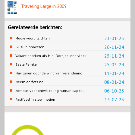
Traveling Large in 2009
Gerelateerde berichten:
23-01-25
Mooie vooruitzichten
26-11-24
Gij zult innoveren
25-11-24
Vakantieparken als Mini-Dorpjes: een vloek
of een zegen?
25-03-24
Beste Femke
11-01-24
Navigeren door de wind van verandering
08-01-24
Neem de fiets nou
06-10-23
Kompas voor ontwikkeling human capital
13-07-23
Fastfood in slow motion