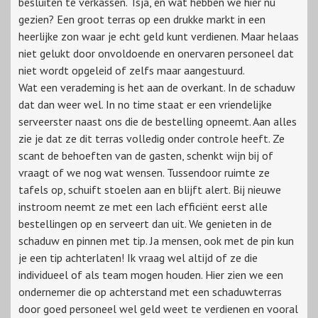
besluiten te verkassen. Tsja, en wat hebben we hier nu
gezien? Een groot terras op een drukke markt in een
heerlijke zon waar je echt geld kunt verdienen. Maar helaas
niet gelukt door onvoldoende en onervaren personeel dat
niet wordt opgeleid of zelfs maar aangestuurd.
Wat een verademing is het aan de overkant. In de schaduw
dat dan weer wel. In no time staat er een vriendelijke
serveerster naast ons die de bestelling opneemt. Aan alles
zie je dat ze dit terras volledig onder controle heeft. Ze
scant de behoeften van de gasten, schenkt wijn bij of
vraagt of we nog wat wensen. Tussendoor ruimte ze
tafels op, schuift stoelen aan en blijft alert. Bij nieuwe
instroom neemt ze met een lach efficiënt eerst alle
bestellingen op en serveert dan uit. We genieten in de
schaduw en pinnen met tip. Ja mensen, ook met de pin kun
je een tip achterlaten! Ik vraag wel altijd of ze die
individueel of als team mogen houden. Hier zien we een
ondernemer die op achterstand met een schaduwterras
door goed personeel wel geld weet te verdienen en vooral