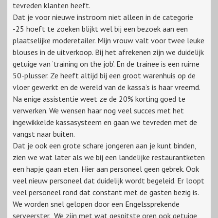
tevreden klanten heeft.
Dat je voor nieuwe instroom niet alleen in de categorie
-25 hoeft te zoeken blijkt wel bij een bezoek aan een
plaatselijke moderetailer. Mijn vrouw valt voor twee leuke
blouses in de uitverkoop. Bij het afrekenen zijn we duidelijk
getuige van ‘training on the job’. En de trainee is een ruime
50-plusser. Ze heeft altijd bij een groot warenhuis op de
vloer gewerkt en de wereld van de kassa’s is haar vreemd.
Na enige assistentie weet ze de 20% korting goed te
verwerken. We wensen haar nog veel succes met het
ingewikkelde kassasysteem en gaan we tevreden met de
vangst naar buiten.
Dat je ook een grote schare jongeren aan je kunt binden,
zien we wat later als we bij een landelijke restaurantketen
een hapje gaan eten. Hier aan personeel geen gebrek. Ook
veel nieuw personeel dat duidelijk wordt begeleid. Er loopt
veel personeel rond dat constant met de gasten bezig is.
We worden snel gelopen door een Engelssprekende
serveerster. We zijn met wat gespitste oren ook getuige