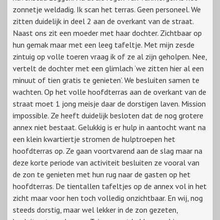
zonnetje weldadig. Ik scan het terras. Geen personeel. We
zitten duidelijk in deel 2 aan de overkant van de straat.
Naast ons zit een moeder met haar dochter. Zichtbaar op
hun gemak maar met een leeg tafeltje. Met mijn zesde
zintuig op volle toeren vraag ik of ze al zijn geholpen. Nee,
vertelt de dochter met een glimlach ‘we zitten hier al een
minuut of tien gratis te genieten’. We besluiten samen te
wachten. Op het volle hoofdterras aan de overkant van de
straat moet 1 jong meisje daar de dorstigen laven. Mission
impossible. Ze heeft duidelijk besloten dat de nog grotere
annex niet bestaat. Gelukkig is er hulp in aantocht want na
een klein kwartiertje stromen de hulptroepen het
hoofdterras op. Ze gaan voortvarend aan de slag maar na
deze korte periode van activiteit besluiten ze vooral van
de zon te genieten met hun rug naar de gasten op het
hoofdterras. De tientallen tafeltjes op de annex vol in het
zicht maar voor hen toch volledig onzichtbaar. En wij, nog
steeds dorstig, maar wel lekker in de zon gezeten,