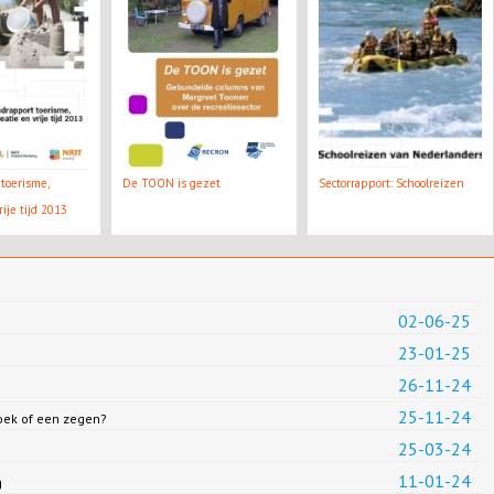
toerisme,
De TOON is gezet
Sectorrapport: Schoolreizen
rije tijd 2013
02-06-25
23-01-25
26-11-24
25-11-24
loek of een zegen?
25-03-24
11-01-24
g