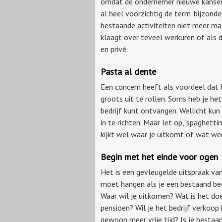
omdat de ondernemer nieuwe kansen 
al heel voorzichtig de term ‘bijzonde
bestaande activiteiten niet meer m
klaagt over teveel werkuren of als 
en privé.
Pasta al dente
Een concern heeft als voordeel dat 
groots uit te rollen. Soms heb je he
bedrijf kunt ontvangen. Wellicht ku
in te richten. Maar let op, ‘spaghett
kijkt wel waar je uitkomt of wat wer
Begin met het einde voor ogen
Het is een gevleugelde uitspraak va
moet hangen als je een bestaand be
Waar wil je uitkomen? Wat is het doe
pensioen? Wil je het bedrijf verkoop
gewoon meer vrije tijd? Is je besta