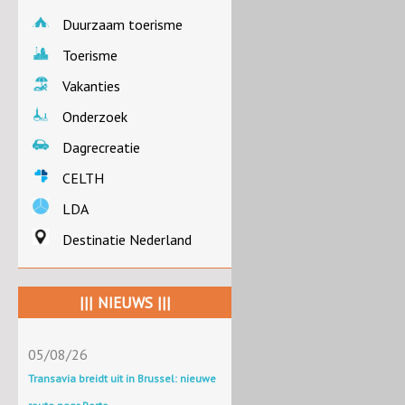
Duurzaam toerisme
Toerisme
Vakanties
Onderzoek
Dagrecreatie
CELTH
LDA
Destinatie Nederland
||| NIEUWS |||
05/08/26
Transavia breidt uit in Brussel: nieuwe