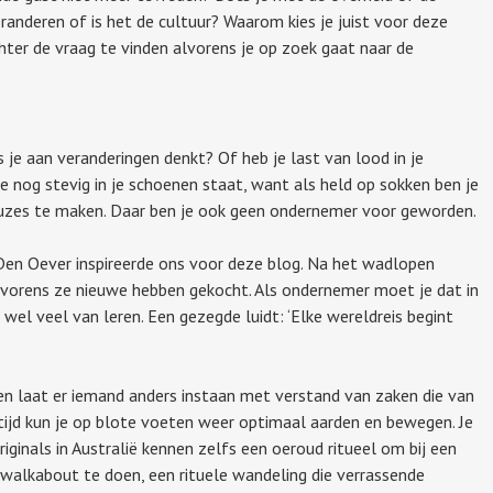
randeren of is het de cultuur? Waarom kies je juist voor deze
chter de vraag te vinden alvorens je op zoek gaat naar de
s je aan veranderingen denkt? Of heb je last van lood in je
 nog stevig in je schoenen staat, want als held op sokken ben je
euzes te maken. Daar ben je ook geen ondernemer voor geworden.
Den Oever inspireerde ons voor deze blog. Na het wadlopen
orens ze nieuwe hebben gekocht. Als ondernemer moet je dat in
r wel veel van leren. Een gezegde luidt: ‘Elke wereldreis begint
 en laat er iemand anders instaan met verstand van zaken die van
entijd kun je op blote voeten weer optimaal aarden en bewegen. Je
riginals in Australië kennen zelfs een oeroud ritueel om bij een
walkabout te doen, een rituele wandeling die verrassende