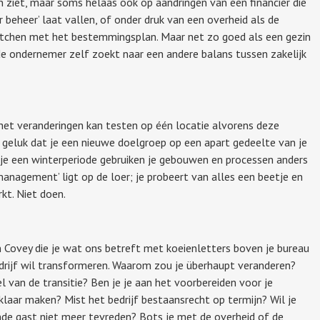
ziet, maar soms helaas ook op aandringen van een financier die
r beheer’ laat vallen, of onder druk van een overheid als de
atchen met het bestemmingsplan. Maar net zo goed als een gezin
de ondernemer zelf zoekt naar een andere balans tussen zakelijk
het veranderingen kan testen op één locatie alvorens deze
t geluk dat je een nieuwe doelgroep op een apart gedeelte van je
n je een winterperiode gebruiken je gebouwen en processen anders
imanagement’ ligt op de loer; je probeert van alles een beetje en
kt. Niet doen.
n Covey die je wat ons betreft met koeienletters boven je bureau
drijf wil transformeren. Waarom zou je überhaupt veranderen?
l van de transitie? Ben je je aan het voorbereiden voor je
 klaar maken? Mist het bedrijf bestaansrecht op termijn? Wil je
ande gast niet meer tevreden? Bots je met de overheid of de