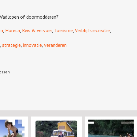
‘Wadlopen of doormodderen?’
en
,
Horeca
,
Reis & vervoer
,
Toerisme
,
Verblijfsrecreatie
,
,
strategie
,
innovatie
,
veranderen
Vossen