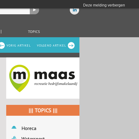
Deze melding verbergen
TOPICS
VORIG ARTIKEL
VOLGEND ARTIKEL
||| TOPICS |||
Horeca
Watersport