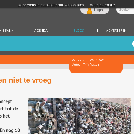
Deze website maakt gebruik van cookies.
Meer informatie
Login
NISBANK
AGENDA
BLOGS
ADVERTEREN
Geplaatst op: 08-11-2021
Auteur: Thijs Vossen
n niet te vroeg
concept
ort tot de
is het
 En nog 10