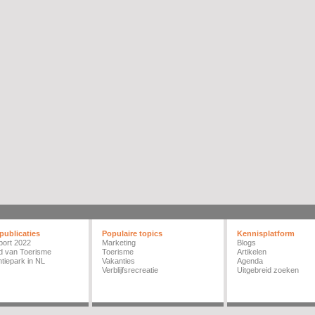
publicaties
Populaire topics
Kennisplatform
port 2022
Marketing
Blogs
d van Toerisme
Toerisme
Artikelen
tiepark in NL
Vakanties
Agenda
Verblijfsrecreatie
Uitgebreid zoeken