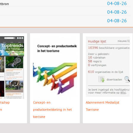
04-08-26
ntbron
04-08-26
04-08-26
atschap
Concept- en
Abonnement Medialijst
rm
productontwikkeling in het
Toerisme
toerisme