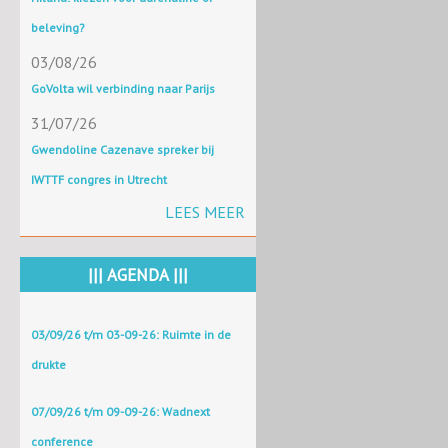
beleving?
03/08/26
GoVolta wil verbinding naar Parijs
31/07/26
Gwendoline Cazenave spreker bij
IWTTF congres in Utrecht
LEES MEER
||| AGENDA |||
03/09/26 t/m 03-09-26: Ruimte in de
drukte
07/09/26 t/m 09-09-26: Wadnext
conference