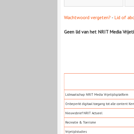
Wachtwoord vergeten?
-
Lid of ab
Geen lid van het NRIT Media Vrijet
Lidmaatschap NRIT Media Vrijetijdsplatform
Onbeperkt digitaal toegang tot alle content Ke
Nieuwsbrief NRIT Actueel
Recreatie & Toerisme
Vrijetijdstudies