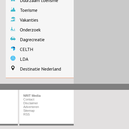
Duurzaam toerisme
Toerisme
Vakanties
Onderzoek
Dagrecreatie
CELTH
LDA
Destinatie Nederland
NRIT Media
Contact
Disclaimer
Adverteren
Sitemap
RSS