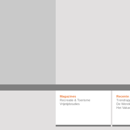
Magazines
Recente 
Recreatie & Toerisme
Trendrap
Vrijetijdstudies
De Werel
Het Vakan