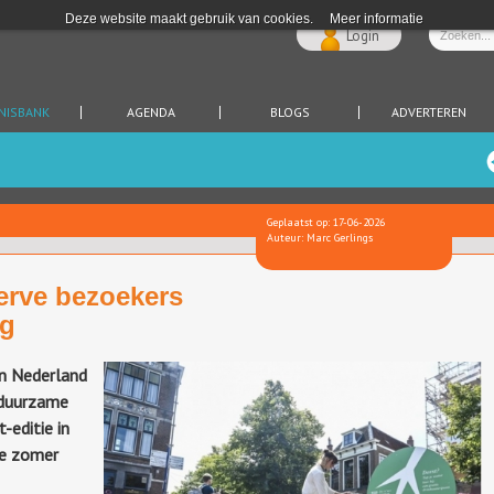
Deze website maakt gebruik van cookies.
Meer informatie
Login
NISBANK
AGENDA
BLOGS
ADVERTEREN
Geplaatst op: 17-06-2026
Auteur: Marc Gerlings
serve bezoekers
ag
in Nederland
 duurzame
-editie in
ze zomer