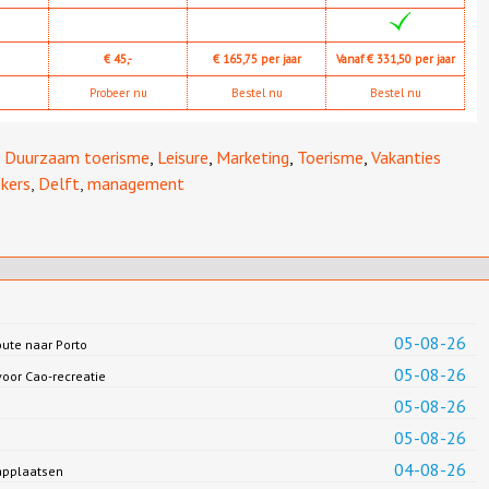
€ 45,-
€ 165,75 per jaar
Vanaf € 331,50 per jaar
Probeer nu
Bestel nu
Bestel nu
,
Duurzaam toerisme
,
Leisure
,
Marketing
,
Toerisme
,
Vakanties
kers
,
Delft
,
management
05-08-26
oute naar Porto
05-08-26
oor Cao-recreatie
05-08-26
05-08-26
04-08-26
applaatsen