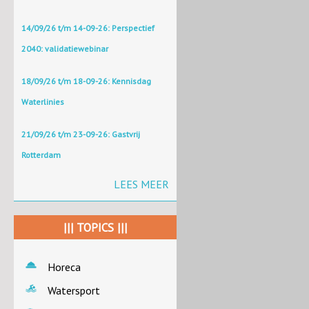
14/09/26 t/m 14-09-26: Perspectief
2040: validatiewebinar
18/09/26 t/m 18-09-26: Kennisdag
Waterlinies
21/09/26 t/m 23-09-26: Gastvrij
Rotterdam
LEES MEER
||| TOPICS |||
Horeca
Watersport