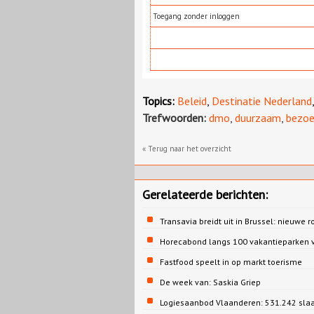
Toegang zonder inloggen
Topics:
Beleid
,
Destinatie Nederland
Trefwoorden:
dmo
,
duurzaam
,
bezoe
« Terug naar het overzicht
Gerelateerde berichten:
Transavia breidt uit in Brussel: nieuwe r
Horecabond langs 100 vakantieparken v
Fastfood speelt in op markt toerisme
De week van: Saskia Griep
Logiesaanbod Vlaanderen: 531.242 sla