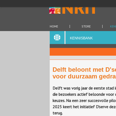
HOME
STORE
KEN
KENNISBANK
Delft beloont met D'
voor duurzaam gedr
Delft was vorig jaar de eerste stad 
die bezoekers actief beloonde voor
keuzes. Na een zeer succesvolle pilot
2025 keert het initiatief D’serve de
terug.