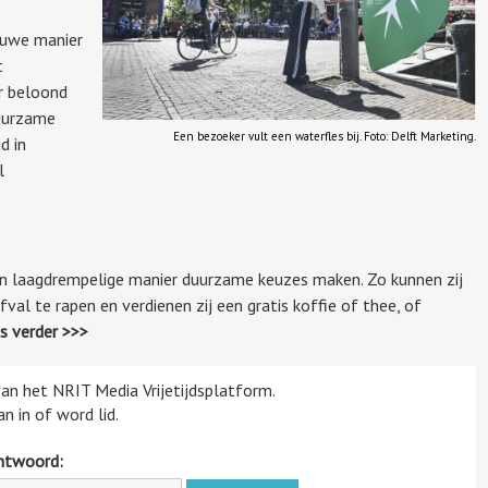
euwe manier
t
r beloond
duurzame
Een bezoeker vult een waterfles bij. Foto: Delft Marketing.
d in
l
n laagdrempelige manier duurzame keuzes maken. Zo kunnen zij
al te rapen en verdienen zij een gratis koffie of thee, of
s verder >>>
 van het NRIT Media Vrijetijdsplatform.
n in of word lid.
htwoord: