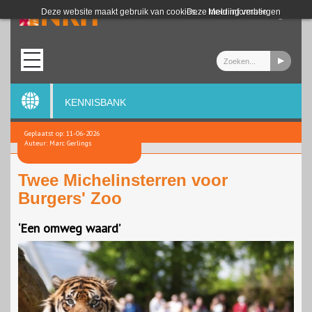
Login
Deze website maakt gebruik van cookies.
Deze melding verbergen
Meer informatie
KENNISBANK
Geplaatst op: 11-06-2026
Auteur: Marc Gerlings
Twee Michelinsterren voor
Burgers' Zoo
‘Een omweg waard’