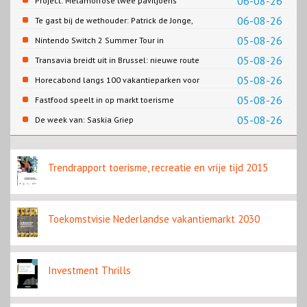
06-08-26
Project: Metamorfose twee paviljoens
Biesbosch MuseumEiland
06-08-26
Te gast bij de wethouder: Patrick de Jonge,
Gemeente Emmen
05-08-26
Nintendo Switch 2 Summer Tour in
Slagharen
05-08-26
Transavia breidt uit in Brussel: nieuwe route
naar Porto
05-08-26
Horecabond langs 100 vakantieparken voor
Cao-recreatie
05-08-26
Fastfood speelt in op markt toerisme
05-08-26
De week van: Saskia Griep
Trendrapport toerisme, recreatie en vrije tijd 2015
Toekomstvisie Nederlandse vakantiemarkt 2030
Investment Thrills