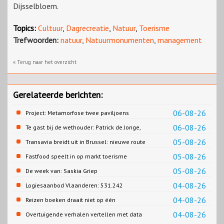
Dijsselbloem.
Topics:
Cultuur
,
Dagrecreatie
,
Natuur
,
Toerisme
Trefwoorden:
natuur
,
Natuurmonumenten
,
management
« Terug naar het overzicht
Gerelateerde berichten:
06-08-26
Project: Metamorfose twee paviljoens
Biesbosch MuseumEiland
06-08-26
Te gast bij de wethouder: Patrick de Jonge,
Gemeente Emmen
05-08-26
Transavia breidt uit in Brussel: nieuwe route
naar Porto
05-08-26
Fastfood speelt in op markt toerisme
05-08-26
De week van: Saskia Griep
04-08-26
Logiesaanbod Vlaanderen: 531.242
slaapplaatsen
04-08-26
Reizen boeken draait niet op één
contentbron
04-08-26
Overtuigende verhalen vertellen met data