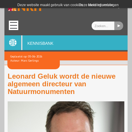
Login
Deze website maakt gebruik van cookies.
Deze melding verbergen
Meer informatie
KENNISBANK
Geplaatst op: 05-06-2026
Auteur: Marc Gerlings
Leonard Geluk wordt de nieuwe
algemeen directeur van
Natuurmonumenten