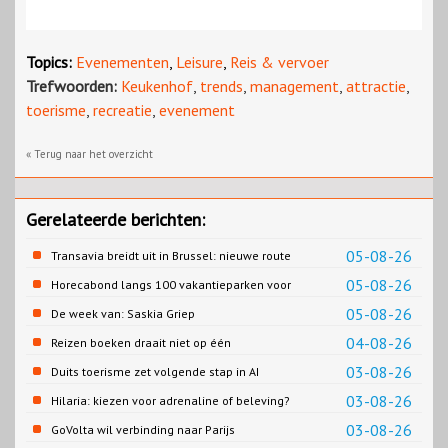
Topics:
Evenementen
,
Leisure
,
Reis & vervoer
Trefwoorden:
Keukenhof
,
trends
,
management
,
attractie
,
toerisme
,
recreatie
,
evenement
« Terug naar het overzicht
Gerelateerde berichten:
05-08-26
Transavia breidt uit in Brussel: nieuwe route
naar Porto
05-08-26
Horecabond langs 100 vakantieparken voor
Cao-recreatie
05-08-26
De week van: Saskia Griep
04-08-26
Reizen boeken draait niet op één
contentbron
03-08-26
Duits toerisme zet volgende stap in AI
content
03-08-26
Hilaria: kiezen voor adrenaline of beleving?
03-08-26
GoVolta wil verbinding naar Parijs