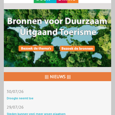
||| NIEUWS |||
30/07/26
Droogte neemt toe
29/07/26
Steden kunnen veel meer groen plaatsen