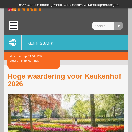
Login
Deze website maakt gebruik van cookies.
Deze melding verbergen
Meer informatie
KENNISBANK
Geplaatst op: 13-05-2026
Auteur: Marc Gerlings
Hoge waardering voor Keukenhof
2026