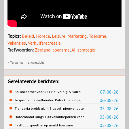
Topics:
Beleid
,
Horeca
,
Leisure
,
Marketing
,
Toerisme
,
Vakanties
,
Verblijfsrecreatie
Trefwoorden:
Zeeland
,
toerisme
,
AI
,
strategie
« Terug naar het overzicht
Gerelateerde berichten:
07-08-26
Balanceeract voor RBT Heuvelrug & Vallei
06-08-26
Te gast bij de wethouder: Patrick de Jonge,
Gemeente Emmen
05-08-26
Transavia breidt uit in Brussel: nieuwe route
naar Porto
05-08-26
Horecabond langs 100 vakantieparken voor
Cao-recreatie
05-08-26
Fastfood speelt in op markt toerisme