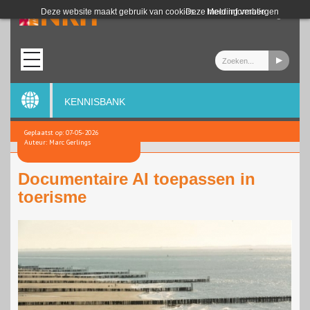
Login
Deze website maakt gebruik van cookies.
Deze melding verbergen
Meer informatie
KENNISBANK
Geplaatst op: 07-05-2026
Auteur: Marc Gerlings
Documentaire AI toepassen in
toerisme