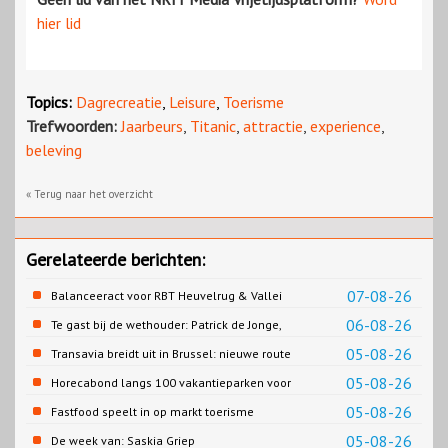
hier lid
Topics:
Dagrecreatie
,
Leisure
,
Toerisme
Trefwoorden:
Jaarbeurs
,
Titanic
,
attractie
,
experience
,
beleving
« Terug naar het overzicht
Gerelateerde berichten:
07-08-26
Balanceeract voor RBT Heuvelrug & Vallei
06-08-26
Te gast bij de wethouder: Patrick de Jonge,
Gemeente Emmen
05-08-26
Transavia breidt uit in Brussel: nieuwe route
naar Porto
05-08-26
Horecabond langs 100 vakantieparken voor
Cao-recreatie
05-08-26
Fastfood speelt in op markt toerisme
05-08-26
De week van: Saskia Griep