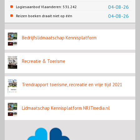
04-08-26
Logiesaanbod Vlaanderen: 531.242
slaapplaatsen
04-08-26
Reizen boeken draait niet op één
contentbron
Bedrijfslidmaatschap Kennisplatform
Recreatie & Toerisme
Trendrapport toerisme, recreatie en vrije tijd 2021
Lidmaatschap Kennisplatform NRITmedia.nl