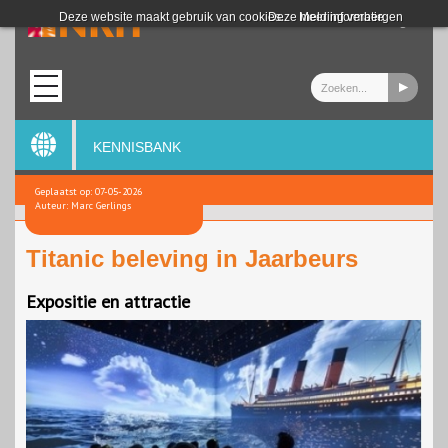
Login
Deze website maakt gebruik van cookies.
Deze melding verbergen
Meer informatie
KENNISBANK
Geplaatst op: 07-05-2026
Auteur: Marc Gerlings
Titanic beleving in Jaarbeurs
Expositie en attractie