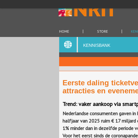
HOME
STORE
KEN
KENNISBANK
Eerste daling ticketv
attracties en evenem
Trend: vaker aankoop via smart
Nederlandse consumenten gaven in 
halfjaar van 2025 ruim € 17 miljard o
1% minder dan in dezelfde periode vor
Voor het eerst sinds de coronapande