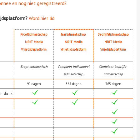
onnee en nog niet geregistreerd?
ijdsplatform?
Word hier lid
Proeflidmaatschap
Jaarlidmaatschap
Bedrijfslidmaatschap
NRIT Media
NRIT Media
NRIT Media
Vrijetijdsplatform
Vrijetijdsplatform
Vrijetijdsplatform
Stopt automatisch
Compleet individueel
Compleet bedrijfs-
lidmaatschap
lidmaatschap
90 dagen
365 dagen
365 dagen
nnisbank