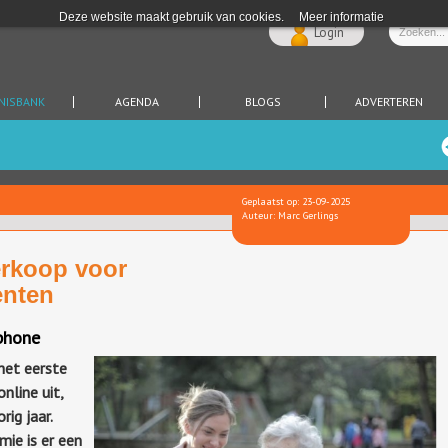
Deze website maakt gebruik van cookies.
Meer informatie
Login
NISBANK
AGENDA
BLOGS
ADVERTEREN
Geplaatst op: 23-09-2025
Auteur: Marc Gerlings
erkoop voor
enten
phone
het eerste
nline uit,
ig jaar.
mie is er een