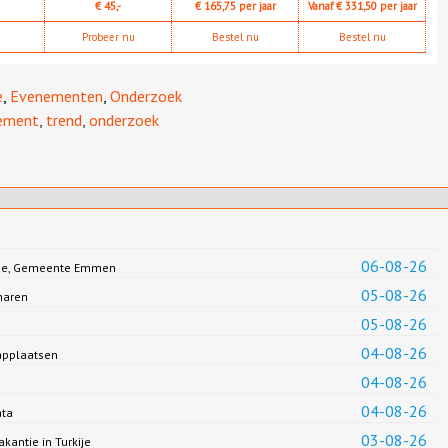
€ 45,-
€ 165,75 per jaar
Vanaf € 331,50 per jaar
Probeer nu
Bestel nu
Bestel nu
e
,
Evenementen
,
Onderzoek
ement
,
trend
,
onderzoek
06-08-26
Jonge, Gemeente Emmen
05-08-26
haren
05-08-26
04-08-26
applaatsen
04-08-26
04-08-26
ata
03-08-26
antie in Turkije