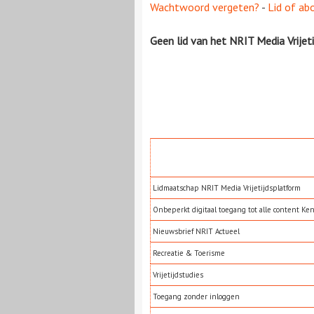
Wachtwoord vergeten?
-
Lid of ab
Geen lid van het NRIT Media Vrijet
Lidmaatschap NRIT Media Vrijetijdsplatform
Onbeperkt digitaal toegang tot alle content Ke
Nieuwsbrief NRIT Actueel
Recreatie & Toerisme
Vrijetijdstudies
Toegang zonder inloggen