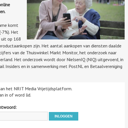
online
ten.
fname komt
(-7%). Het
 uit op 168
productaankopen zijn. Het aantal aankopen van diensten daalde
 cijfers van de Thuiswinkel Markt Monitor, het onderzoek naar
rland. Het onderzoek wordt door NielsenIQ (NIQ) uitgevoerd, in
ail Insiders en in samenwerking met PostNL en Betaalvereniging
 van het NRIT Media Vrijetijdsplatform.
n in of word lid.
htwoord: