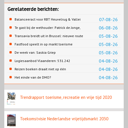
Gerelateerde berichten:
07-08-26
Balanceeract voor RBT Heuvelrug & Vallei
06-08-26
Te gast bij de wethouder: Patrick de Jonge,
Gemeente Emmen
05-08-26
Transavia breidt uit in Brussel: nieuwe route
naar Porto
05-08-26
Fastfood speelt in op markt toerisme
05-08-26
De week van: Saskia Griep
04-08-26
Logiesaanbod Vlaanderen: 531.242
slaapplaatsen
04-08-26
Reizen boeken draait niet op één
contentbron
04-08-26
Het einde van de DMO?
Trendrapport toerisme, recreatie en vrije tijd 2020
Toekomstvisie Nederlandse vrijetijdsmarkt 2030