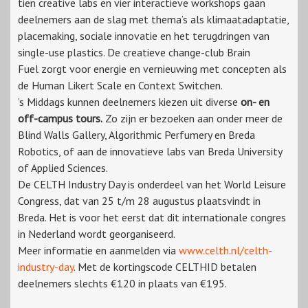
tien creative labs en vier interactieve workshops gaan
deelnemers aan de slag met thema’s als klimaatadaptatie,
placemaking, sociale innovatie en het terugdringen van
single-use plastics. De creatieve change-club Brain
Fuel zorgt voor energie en vernieuwing met concepten als
de Human Likert Scale en Context Switchen.
’s Middags kunnen deelnemers kiezen uit diverse
on- en
off-campus tours.
Zo zijn er bezoeken aan onder meer de
Blind Walls Gallery, Algorithmic Perfumery en Breda
Robotics, of aan de innovatieve labs van Breda University
of Applied Sciences.
De CELTH Industry Day is onderdeel van het World Leisure
Congress, dat van 25 t/m 28 augustus plaatsvindt in
Breda. Het is voor het eerst dat dit internationale congres
in Nederland wordt georganiseerd.
Meer informatie en aanmelden via
www.celth.nl/celth-
industry-day
. Met de kortingscode CELTHID betalen
deelnemers slechts €120 in plaats van €195.