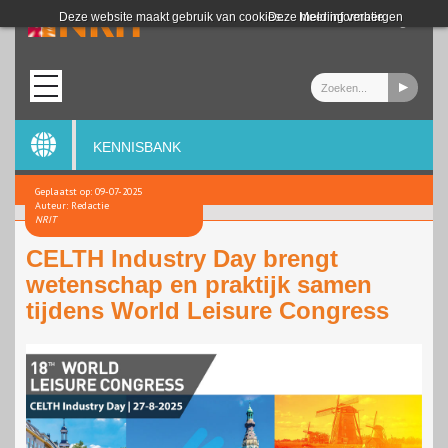
Login
Deze website maakt gebruik van cookies.
Deze melding verbergen
Meer informatie
KENNISBANK
Geplaatst op: 09-07-2025
Auteur: Redactie
NRIT
CELTH Industry Day brengt
wetenschap en praktijk samen
tijdens World Leisure Congress