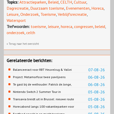
Topics:
Attractieparken
,
Beleid
,
CELTH
,
Cultuur
,
Dagrecreatie
,
Duurzaam toerisme
,
Evenementen
,
Horeca
,
Leisure
,
Onderzoek
,
Toerisme
,
Verblijfsrecreatie
,
Watersport
Trefwoorden:
toerisme
,
leisure
,
horeca
,
congressen
,
beleid
,
onderzoek
,
celth
« Terug naar het overzicht
Gerelateerde berichten:
07-08-26
Balanceeract voor RBT Heuvelrug & Vallei
06-08-26
Project: Metamorfose twee paviljoens
Biesbosch MuseumEiland
06-08-26
Te gast bij de wethouder: Patrick de Jonge,
Gemeente Emmen
05-08-26
Nintendo Switch 2 Summer Tour in
Slagharen
05-08-26
Transavia breidt uit in Brussel: nieuwe route
naar Porto
05-08-26
Horecabond langs 100 vakantieparken voor
Cao-recreatie
Fastfood speelt in op markt toerisme