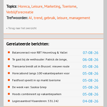
Topics:
Horeca
,
Leisure
,
Marketing
,
Toerisme
,
Verblijfsrecreatie
Trefwoorden:
AI
,
trend
,
gebruik
,
leisure
,
management
« Terug naar het overzicht
Gerelateerde berichten:
07-08-26
Balanceeract voor RBT Heuvelrug & Vallei
06-08-26
Te gast bij de wethouder: Patrick de Jonge,
Gemeente Emmen
05-08-26
Transavia breidt uit in Brussel: nieuwe route
naar Porto
05-08-26
Horecabond langs 100 vakantieparken voor
Cao-recreatie
05-08-26
Fastfood speelt in op markt toerisme
05-08-26
De week van: Saskia Griep
05-08-26
Hoods combineert op vakantieparken
recreatie en wonen
04-08-26
Logiesaanbod Vlaanderen: 531.242
slaapplaatsen