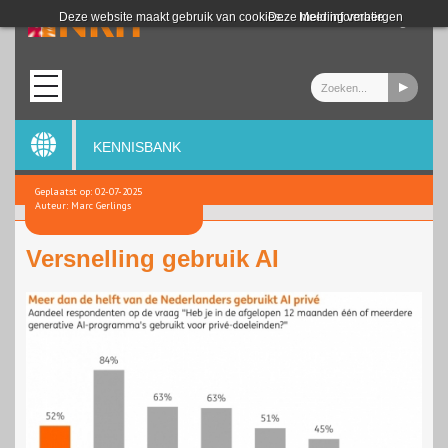
Login
Deze website maakt gebruik van cookies.
Deze melding verbergen
Meer informatie
KENNISBANK
Geplaatst op: 02-07-2025
Auteur: Marc Gerlings
Versnelling gebruik AI