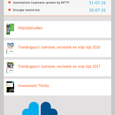
31-07-26
Gwendoline Cazenave spreker bij IWTTF
congres in Utrecht
30-07-26
Droogte neemt toe
Vrijetijdstudies
Trendrapport toerisme, recreatie en vrije tijd 2016
Trendrapport toerisme, recreatie en vrije tijd 2017
Investment Thrills