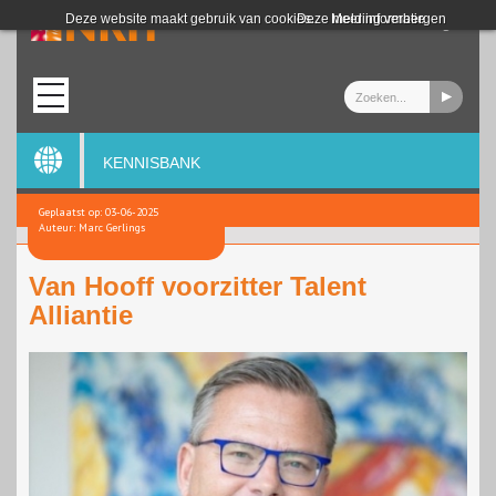
Login
Deze website maakt gebruik van cookies.
Deze melding verbergen
Meer informatie
KENNISBANK
Geplaatst op: 03-06-2025
Auteur: Marc Gerlings
Van Hooff voorzitter Talent
Alliantie