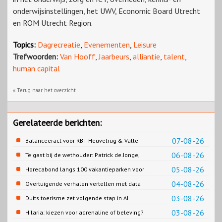
onderwijsinstellingen, het UWV, Economic Board Utrecht
en ROM Utrecht Region.
Topics:
Dagrecreatie
,
Evenementen
,
Leisure
Trefwoorden:
Van Hooff
,
Jaarbeurs
,
alliantie
,
talent
,
human capital
« Terug naar het overzicht
Gerelateerde berichten:
07-08-26
Balanceeract voor RBT Heuvelrug & Vallei
06-08-26
Te gast bij de wethouder: Patrick de Jonge,
Gemeente Emmen
05-08-26
Horecabond langs 100 vakantieparken voor
Cao-recreatie
04-08-26
Overtuigende verhalen vertellen met data
03-08-26
Duits toerisme zet volgende stap in AI
content
03-08-26
Hilaria: kiezen voor adrenaline of beleving?