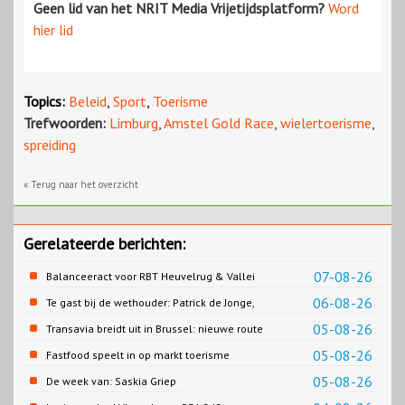
Geen lid van het NRIT Media Vrijetijdsplatform?
Word
hier lid
Topics:
Beleid
,
Sport
,
Toerisme
Trefwoorden:
Limburg
,
Amstel Gold Race
,
wielertoerisme
,
spreiding
« Terug naar het overzicht
Gerelateerde berichten:
07-08-26
Balanceeract voor RBT Heuvelrug & Vallei
06-08-26
Te gast bij de wethouder: Patrick de Jonge,
Gemeente Emmen
05-08-26
Transavia breidt uit in Brussel: nieuwe route
naar Porto
05-08-26
Fastfood speelt in op markt toerisme
05-08-26
De week van: Saskia Griep