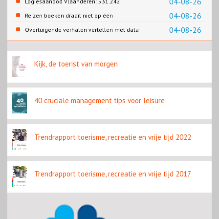
04-08-26
Logiesaanbod Vlaanderen: 531.242
slaapplaatsen
04-08-26
Reizen boeken draait niet op één
contentbron
04-08-26
Overtuigende verhalen vertellen met data
Kijk, de toerist van morgen
40 cruciale management tips voor leisure
Trendrapport toerisme, recreatie en vrije tijd 2022
Trendrapport toerisme, recreatie en vrije tijd 2017