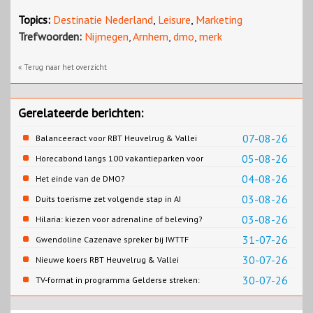
Topics:
Destinatie Nederland
,
Leisure
,
Marketing
Trefwoorden:
Nijmegen
,
Arnhem
,
dmo
,
merk
« Terug naar het overzicht
Gerelateerde berichten:
07-08-26
Balanceeract voor RBT Heuvelrug & Vallei
05-08-26
Horecabond langs 100 vakantieparken voor
Cao-recreatie
04-08-26
Het einde van de DMO?
03-08-26
Duits toerisme zet volgende stap in AI
content
03-08-26
Hilaria: kiezen voor adrenaline of beleving?
31-07-26
Gwendoline Cazenave spreker bij IWTTF
congres in Utrecht
30-07-26
Nieuwe koers RBT Heuvelrug & Vallei
zichtbaar in eerste resultaten 2026
30-07-26
TV-format in programma Gelderse streken:
Rondje Gelderland