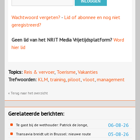
Wachtwoord vergeten?
-
Lid of abonnee en nog niet
geregistreerd?
Geen lid van het NRIT Media Vrijetijdsplatform?
Word
hier lid
Topics:
Reis & vervoer
,
Toerisme
,
Vakanties
Trefwoorden:
KLM
,
training
,
piloot
,
vloot
,
management
« Terug naar het overzicht
Gerelateerde berichten:
06-08-26
Te gast bij de wethouder: Patrick de Jonge,
Gemeente Emmen
05-08-26
Transavia breidt uit in Brussel: nieuwe route