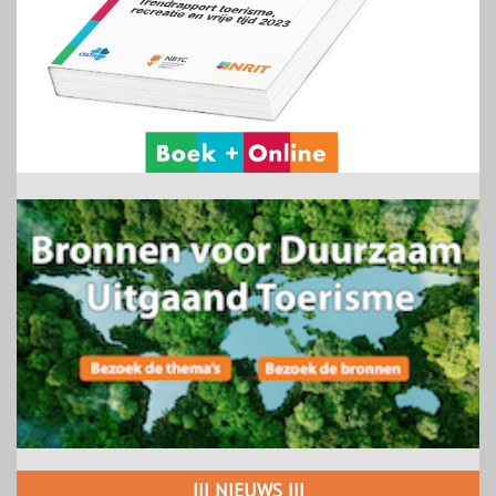
||| NIEUWS |||