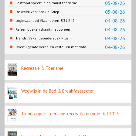
naar Porto
05-08-26
Fastfood speelt in op markt toerisme
05-08-26
De week van: Saskia Griep
04-08-26
Logiesaanbod Vlaanderen: 531.242
slaapplaatsen
04-08-26
Reizen boeken draait niet op één
contentbron
04-08-26
Trends: Vakantieonderzoek Plus
04-08-26
Overtuigende verhalen vertellen met data
Recreatie & Toerisme
Wegwijs in de Bed & Breakfastsector
Trendrapport toerisme, recreatie en vrije tijd 2013