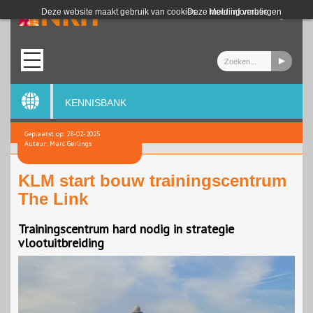
Login
Deze website maakt gebruik van cookies.
Deze melding verbergen
Meer informatie
KENNISBANK
Geplaatst op: 28-02-2025
Auteur: Marc Gerlings
KLM start bouw trainingscentrum
The Link
Trainingscentrum hard nodig in strategie
vlootuitbreiding