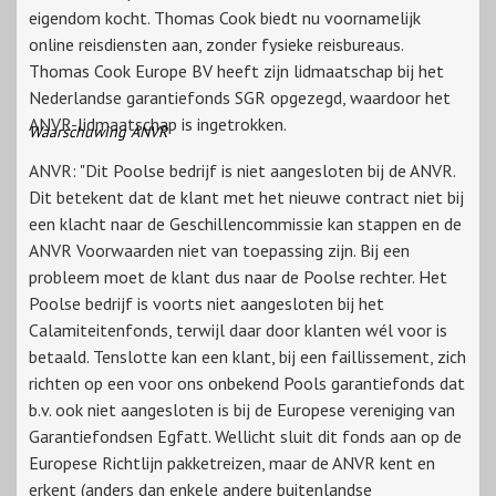
eigendom kocht. Thomas Cook biedt nu voornamelijk
online reisdiensten aan, zonder fysieke reisbureaus.
Thomas Cook Europe BV heeft zijn lidmaatschap bij het
Nederlandse garantiefonds SGR opgezegd, waardoor het
ANVR-lidmaatschap is ingetrokken.
Waarschuwing ANVR
ANVR: "Dit Poolse bedrijf is niet aangesloten bij de ANVR.
Dit betekent dat de klant met het nieuwe contract niet bij
een klacht naar de Geschillencommissie kan stappen en de
ANVR Voorwaarden niet van toepassing zijn. Bij een
probleem moet de klant dus naar de Poolse rechter. Het
Poolse bedrijf is voorts niet aangesloten bij het
Calamiteitenfonds, terwijl daar door klanten wél voor is
betaald. Tenslotte kan een klant, bij een faillissement, zich
richten op een voor ons onbekend Pools garantiefonds dat
b.v. ook niet aangesloten is bij de Europese vereniging van
Garantiefondsen Egfatt. Wellicht sluit dit fonds aan op de
Europese Richtlijn pakketreizen, maar de ANVR kent en
erkent (anders dan enkele andere buitenlandse