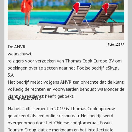
Foto: 123RF
De ANVR
waarschuwt
reizigers voor verzoeken van Thomas Cook Europe BV om
boekingen over te zetten naar het Poolse bedrijf eSky.pl
S.A.
Het bedrijf meldt volgens ANVR ten onrechte dat de klant
volledig de rechten en voorwaarden behoudt waaronder de
klant de reisdienst heeft geboekt.
Online Reisbureau
Na het faillissement in 2019 is Thomas Cook opnieuw
gelanceerd als een online reisbureau. Het bedrijf werd
overgenomen door het Chinese conglomeraat Fosun
Tourism Group, dat de merknaam en het intellectuele