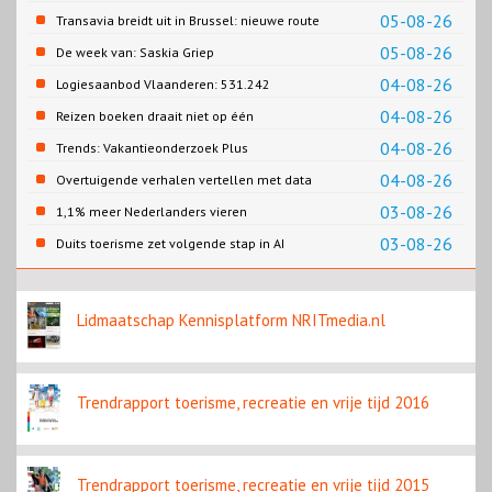
05-08-26
Transavia breidt uit in Brussel: nieuwe route
naar Porto
05-08-26
De week van: Saskia Griep
04-08-26
Logiesaanbod Vlaanderen: 531.242
slaapplaatsen
04-08-26
Reizen boeken draait niet op één
contentbron
04-08-26
Trends: Vakantieonderzoek Plus
04-08-26
Overtuigende verhalen vertellen met data
03-08-26
1,1% meer Nederlanders vieren
zomervakantie in Turkije
03-08-26
Duits toerisme zet volgende stap in AI
content
Lidmaatschap Kennisplatform NRITmedia.nl
Trendrapport toerisme, recreatie en vrije tijd 2016
Trendrapport toerisme, recreatie en vrije tijd 2015