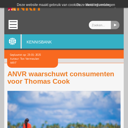
Login
Deze website maakt gebruik van cookies.
Deze melding verbergen
Meer informatie
KENNISBANK
Geplaatst op: 23-01-2025
Auteur: Ton Vermeulen
NRIT
ANVR waarschuwt consumenten
voor Thomas Cook