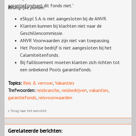
garantiefondsen) dit fonds niet.”
Belangrijke punten:
eSky.pl S.A. is niet aangesloten bij de ANVR.
Klanten kunnen bij klachten niet naar de
Geschillencommissie.
ANVR Voorwaarden zijn niet van toepassing.
Het Poolse bedrijf is niet aangesloten bij het
Calamiteitenfonds.
Bij faillissement moeten klanten zich richten tot
een onbekend Pools garantiefonds.
Topics:
Reis & vervoer
,
Vakanties
Trefwoorden:
reisbranche
,
reisbedrijven
,
vakanties
,
garantiefonds
,
reisvoorwaarden
« Terug naar het overzicht
Gerelateerde berichten: